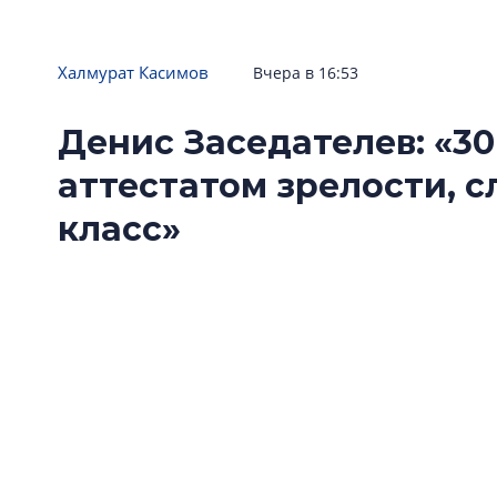
Халмурат Касимов
Вчера в 16:53
Денис Заседателев: «30
аттестатом зрелости, 
класс»
«Ленстройтресту» исполнилось 30 лет. Одна
поводом подвести формальные итоги, скол
развития. О том, как изменились запросы по
девелоперу и почему компания решила расти
генеральный директор «Ленстройтреста» Де