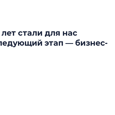
 лет стали для нас
В Санкт-Петербу
следующий этап — бизнес-
лучших поющих 
Гала-концертом з
девятый сезон тво
конкурса строител
ко юбилей для компании стал не столько
строить и жить по
ько очередным рубежом между этапами
В Красногвардей
купателей, из чего складывается доверие к
Петербурга появ
 не за счет увеличения объемов, рассказал
один центр сов
нис Заседателев.
образования
В Красногвардейс
Петербурга появи