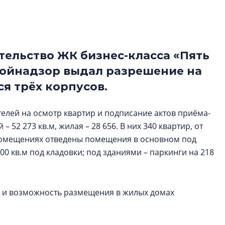
Петербурга, буду
районов и инжен
рассказали в ГК «
тельство ЖК бизнес-класса «Пять
Сергей Софроно
дизайн проявляе
тройнадзор выдал разрешение на
визуальной чист
я трёх корпусов.
Что важнее для с
жилого проекта: эс
елей на осмотр квартир и подписание актов приёма-
функциональност
52 273 кв.м, жилая – 28 656. В них 340 квартир, от
экономика проект
в ГК «ПСК»
помещениях отведены помещения в основном под
400 кв.м под кладовки; под зданиями – паркинги на 218
а и возможность размещения в жилых домах