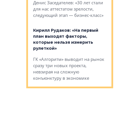
О малоэта
щем спальных
Денис Заседателев: «30 лет стали
класса «О
ерных ловушках
для нас аттестатом зрелости,
Мистолово
Глобал ЭМ»
следующий этап — бизнес-класс»
компании
в: «Хороший
Кирилл Рудаков: «На первый
тся в
план выходят факторы,
Александ
оте»
которые нельзя измерить
«Строите
рулеткой»
основ»
овременного
ГК «Алгоритм» выводит на рынок
Строитель
тетика,
сразу три новых проекта,
волнообра
ь или
невзирая на сложную
следует с
а, размышляют
конъюнктуру в экономике
Александ