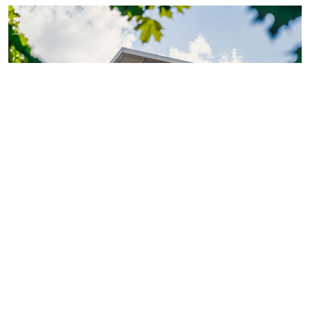
Фото: ГК «КВС»
Теперь обладатели
«Серебряной» или «Золотой
карты»
могут поделиться двумя электронными
картами с близкими или знакомыми.