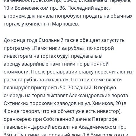
Каменноостровском пр., 58-60, Б. Казачьем переулке,
10 и Вознесенском пр., 36. Последний адрес,
впрочем, для начала попробуют продать на обычных
торгах, уточняет г-н Мартюшев.
До конца года Смольный также обещает запустить
программу «Памятники за рубль», по которой
инвесторам на торгах будут предлагать в
аренду аварийные памятники по рыночной
стоимости. После реставрации ставку пересчитают из
расчёта рубль за «квадрат». По этой схеме власти
планируют пристроить 50–70 зданий. В первую
очередь на торги выставят Александровские ворота
Охтинских пороховых заводов на ул. Химиков, 20 (в
Фонде говорят, что на объект уже есть инвестор),
оранжерею при Собственной даче в Петергофе,
павильон «Царский вокзал» на Академическом пр.,
35б в Пушкине, загородный дом Л.А Змигродского и