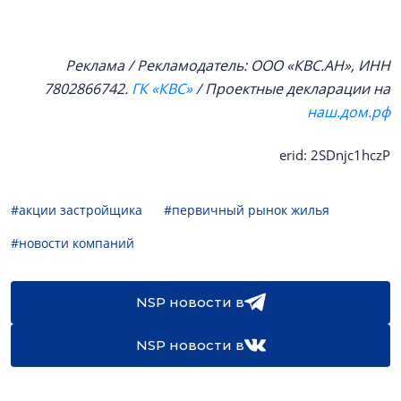
Реклама / Рекламодатель: ООО «КВС.АН», ИНН
7802866742.
ГК «КВС»
/ Проектные декларации на
наш.дом.рф
erid: 2SDnjc1hczP
#акции застройщика
#первичный рынок жилья
#новости компаний
NSP новости в
NSP новости в