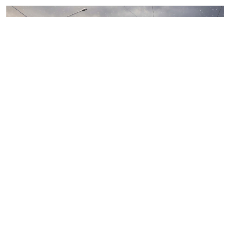
Источник: kgainfo в VK
Комитет по градостроительству и архитектуре
Петербурга одобрил внешний облик Собора
святителя Алексия митрополита Киевского,
Московского и Всея Руси. Храм разместится на
Балканской улице, недалеко от станции метро
«Купчино».