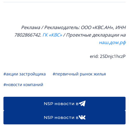
Реклама / Рекламодатель: ООО «КВС.АН», ИНН
7802866742.
ГК «КВС»
/ Проектные декларации на
наш.дом.рф
erid: 2SDnjc1hczP
#акции застройщика
#первичный рынок жилья
#новости компаний
NSP новости в
NSP новости в