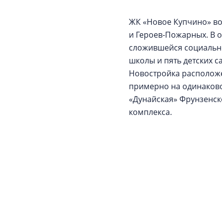
ЖК «Новое Купчино» во
и Героев-Пожарных. В о
сложившейся социально
школы и пять детских с
Новостройка расположе
примерно на одинаково
«Дунайская» Фрунзенско
комплекса.