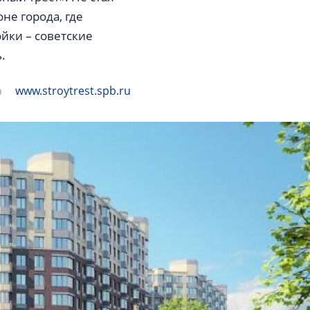
е города, где
йки – советские
.
www.stroytrest.spb.ru