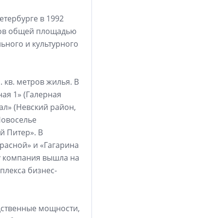
етербурге в 1992
ктов общей площадью
льного и культурного
. кв. метров жилья. В
ая 1» (Галерная
ал» (Невский район,
 Новоселье
й Питер». В
расной» и «Гагарина
ду компания вышла на
плекса бизнес-
дственные мощности,