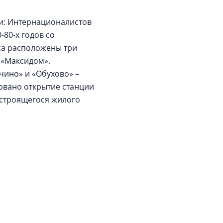
и: Интернационалистов
-80-х годов со
са расположены три
 «Максидом».
ино» и «Обухово» –
овано открытие станции
т строящегося жилого