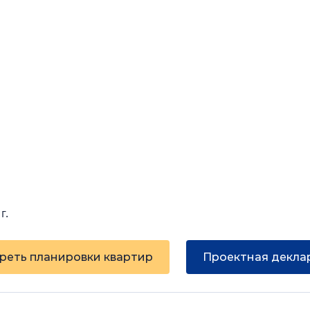
 г.
реть планировки квартир
Проектная декла