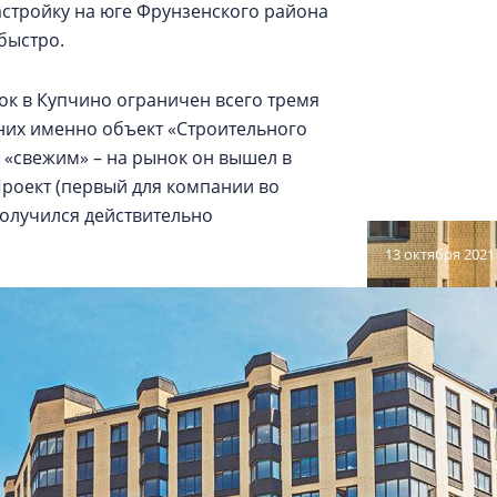
астройку на юге Фрунзенского района
быстро.
к в Купчино ограничен всего тремя
них именно объект «Строительного
 «свежим» – на рынок он вышел в
Проект (первый для компании во
олучился действительно
13 октября 2021
Введены но
Купчино»