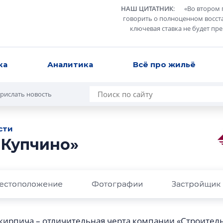
НАШ ЦИТАТНИК
:
«
Во втором 
говорить о полноценном восст
ключевая ставка не будет пр
ка
Аналитика
Всё про жильё
рислать новость
сти
 Купчино»
естоположение
Фотографии
Застройщик
кирпича – отличительная черта компании «Строитель