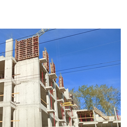
В Красногвардей
Петербурга появ
один центр сов
образования
В Красногвардейс
Петербурга появи
центр совмещенно