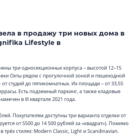
рынка? Своим мне
поделились Ольга
Екатерина Немчен
Жабин, Светлана Д
Константин Сторож
ела в продажу три новых дома в
fika Lifestyle в
Какие наиболее 
специальности и
в сфере девелоп
строительства?
лючены три односекционных корпуса – высотой 12–15
реки Охты рядом с прогулочной зоной и пешеходной
Своим мнением с 
Валентина Калини
от студий до пятикомнатных. Их площади – от 33,55
Альшаева, Алекса
террасы. Есть подземный паркинг, а также кладовые
Свинолобов, Алек
мечен в III квартале 2021 года.
Кирилл Кудинов и 
ублей. Покупателям доступны три варианта отделки от
ируется от 5500 до 14 500 рублей за «квадрат»). Помимо
рёх стилях: Modern Classic, Light и Scandinavian.