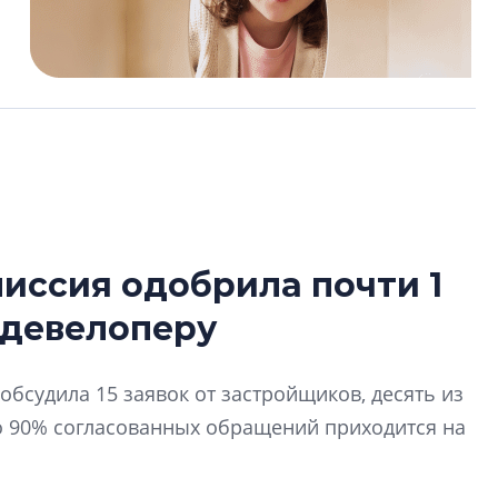
иссия одобрила почти 1
В Санкт-Петербу
 девелоперу
лучших поющих 
Гала-концертом з
обсудила 15 заявок от застройщиков, десять из
девятый сезон тво
конкурса строител
о 90% согласованных обращений приходится на
строить и жить по