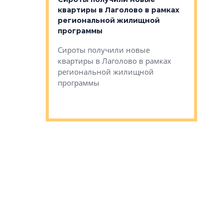
ском районе
квартиры в Лаголово в рамках
ился еще
региональной жилищной
мещенного
Историч
программы
дом Рома
Ушково м
Сироты получили новые
ком районе
квартиры в Лаголово в рамках
Историче
лся еще один
региональной жилищной
Романова 
го образования
программы
взять под