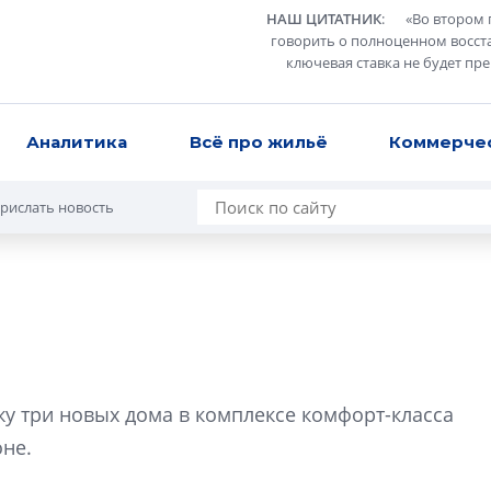
НАШ ЦИТАТНИК
:
«
Во втором 
говорить о полноценном восст
ключевая ставка не будет пр
Аналитика
Всё про жильё
Коммерче
рислать новость
Разрыв цен межд
вторичкой: что э
у три новых дома в комплексе комфорт-класса
рынка?
оне.
Разрыв цен между
вторичкой: что это