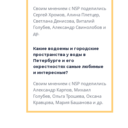
Яна Вирче
нием об этом
Своим мнением с NSP поделились
Денис Зас
 Трошева,
Сергей Хромов, Алина Плетцер,
Свинолобо
ко, Максим
Светлана Денисова, Виталий
и др.
енисова,
Голубев, Александр Свинолобов и
ев и другие
др.
Важно ли
апартам
востребованы
Какие водоемы и городские
Конститу
 компетенции
пространства у воды в
временно
мента и
Петербурге и его
Своим мн
окрестностях самые любимые
Раиль Му
NSP поделились
и интересные?
Кудинов, 
на, Анжелика
Своим мнением с NSP поделились
Карина Ш
ндр
Александр Карпов, Михаил
Дементьев
сандр Кравцов,
Голубев, Ольга Трошева, Оксана
др.
Кравцова, Мария Башанова и др.