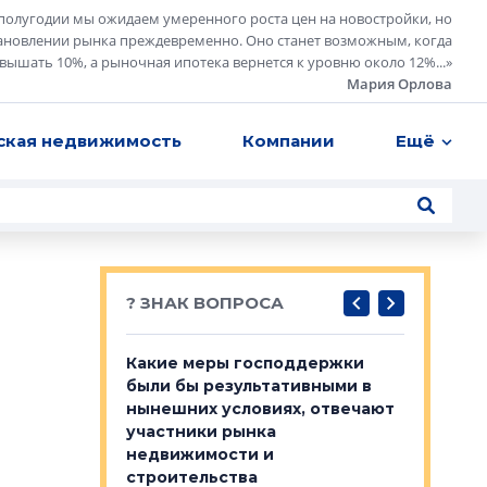
полугодии мы ожидаем умеренного роста цен на новостройки, но
ановлении рынка преждевременно. Оно станет возможным, когда
евышать 10%, а рыночная ипотека вернется к уровню около 12%...
»
Мария Орлова
ская недвижимость
Компании
Ещё
? ЗНАК ВОПРОСА
у первичкой и
Какие меры господдержки
Место об
то значит для
были бы результативными в
локации 
нынешних условиях, отвечают
пригород
участники рынка
выстрели
 первичкой и
недвижимости и
Своим мн
 значит для
строительства