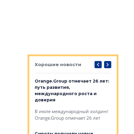
Хорошие новости
рге выбрали
Orange.Group отмечает 26 лет:
В Петерб
строителей
путь развития,
комплекс
международного роста и
тестовая
авершился
доверия
перерабо
рческого
В июле международный холдинг
В Петербу
ей «Нам песня
Orange.Group отмечает 26 лет
комплексе
могает»
тестовая 
органики
Сироты получили новые