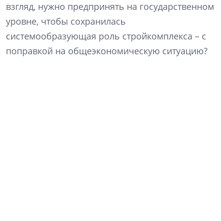
взгляд, нужно предпринять на государственном
уровне, чтобы сохранилась
системообразующая роль стройкомплекса – с
поправкой на общеэкономическую ситуацию?
Какие меры господдержки были бы
результативными в нынешних условиях?
Нужно ли продлевать льготную ипотеку, и
если да, в каком виде? Если ипотечные
программы должны стать более адресными,
на кого их необходимо ориентировать в
приоритетном порядке? Какие строительные
проекты, реализуемые бизнесом, нуждаются,