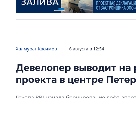
Халмурат Касимов
6 августа в 12:54
Девелопер выводит на 
проекта в центре Пете
Группа RBI начала бронирование лофт-апарт
интересных памятников в центре: «Типограф
Пушкарской улице.