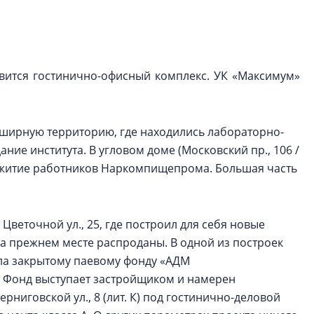
Центробанк: ква
2020-2026 годов
9% дешевле стр
Центробанк: квар
явится гостинично-офисный комплекс. УК «Максимум»
2020-2026 годов п
дешевле строящих
ширную территорию, где находились лабораторно-
ие института. В угловом доме (Московский пр., 106 /
щежитие работников Наркомпищепрома. Большая часть
Цветочной ул., 25, где построил для себя новые
а прежнем месте распроданы. В одной из построек
ла закрытому паевому фонду «АДМ
 Фонд выступает застройщиком и намерен
ниговской ул., 8 (лит. К) под гостинично-деловой