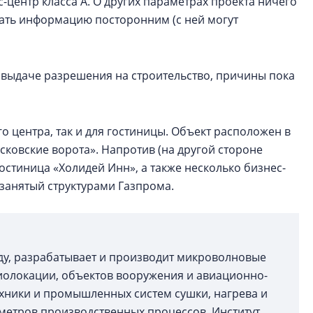
с-центр класса А. О других параметрах проекта ничего
вать информацию посторонним (с ней могут
в выдаче разрешения на строительство, причины пока
о центра, так и для гостиницы. Объект расположен в
сковские ворота». Напротив (на другой стороне
остиница «Холидей Инн», а также несколько бизнес-
занятый структурами Газпрома.
ду, разрабатывает и производит микроволновые
диолокации, объектов вооружения и авиационно-
ехники и промышленных систем сушки, нагрева и
етров производственных процессов. Институт