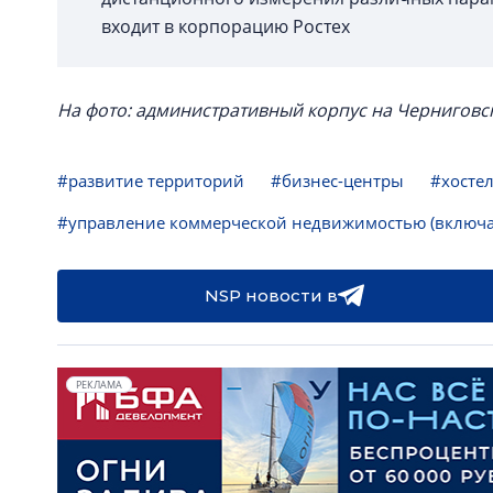
входит в корпорацию Ростех
На фото: административный корпус на Черниговской у
#развитие территорий
#бизнес-центры
#хосте
#управление коммерческой недвижимостью (включа
NSP новости в
РЕКЛАМА