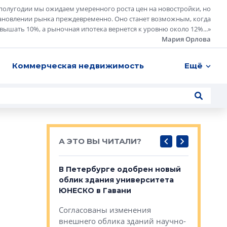
полугодии мы ожидаем умеренного роста цен на новостройки, но
ановлении рынка преждевременно. Оно станет возможным, когда
евышать 10%, а рыночная ипотека вернется к уровню около 12%...
»
Мария Орлова
Коммерческая недвижимость
Ещё
А ЭТО ВЫ ЧИТАЛИ?
о — антидот
В Петербурге одобрен новый
Собствен
панелей
облик здания университета
Императо
ЮНЕСКО в Гавани
как выжа
— антидот от
«старых 
Согласованы изменения
лей
Собственн
внешнего облика зданий научно-