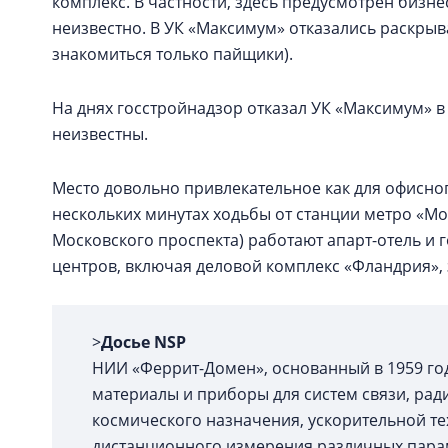
комплекс. В частности, здесь предусмотрен бизне
неизвестно. В УК «Максимум» отказались раскры
знакомиться только пайщики).
На днях госстройнадзор отказал УК «Максимум» 
неизвестны.
Место довольно привлекательное как для офисног
нескольких минутах ходьбы от станции метро «Мо
Московского проспекта) работают апарт-отель и г
центров, включая деловой комплекс «Фландрия», 
>
Досье NSP
НИИ «Феррит-Домен», основанный в 1959 го
материалы и приборы для систем связи, ра
космического назначения, ускорительной т
дистанционного измерения различных парам