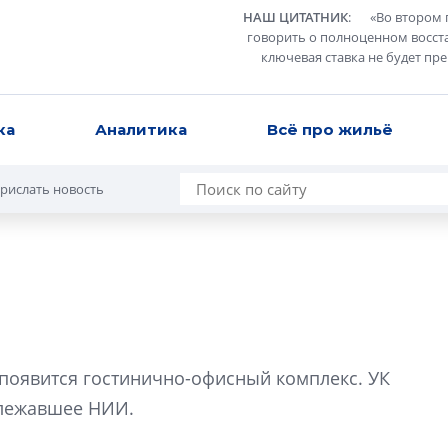
НАШ ЦИТАТНИК
:
«
Во втором 
говорить о полноценном восст
ключевая ставка не будет пр
ка
Аналитика
Всё про жильё
рислать новость
Усадьба Торосов
от эпохи фальш-
. появится гостинично-офисный комплекс. УК
Усадьба Торосово 
длежавшее НИИ.
эпохи фальш-пане