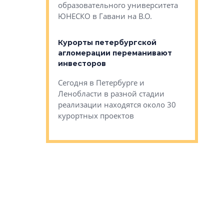
Император
образовательного университета
ртиры в домах
выжать ма
ЮНЕСКО в Гавани на В.О.
 постройки на
костей»
оящихся
Курорты петербургской
тиры в домах
агломерации переманивают
Каким бы
остройки на 9%
инвесторов
Ропса: в
ся
обещают 
Сегодня в Петербурге и
Руины Дом
Ленобласти в разной стадии
сгоревшем
реализации находятся около 30
наследия 
курортных проектов