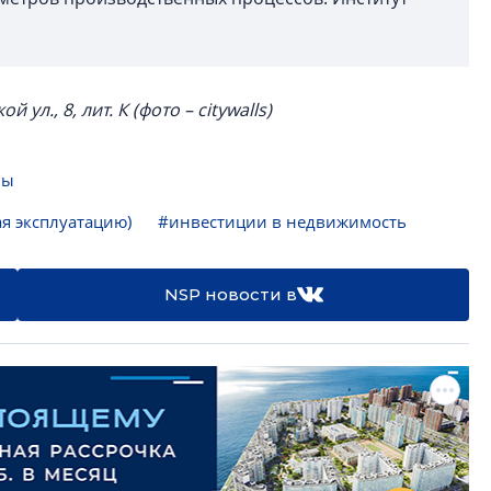
л., 8, лит. К (фото – citywalls)
лы
я эксплуатацию)
#инвестиции в недвижимость
NSP новости в