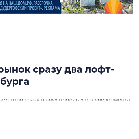
рынок сразу два лофт-
Разрыв цен межд
рбурга
вторичкой: что э
рынка?
Разрыв цен между
аментов сразу в двух проектах редевелопмента
вторичкой: что это
ия» на ул. Правды и «Светоч» на Большой
рынка? Своим мне
поделились Ольга
Екатерина Немчен
Жабин, Светлана Д