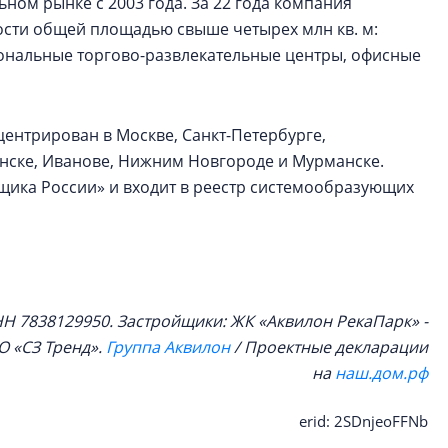
ном рынке с 2003 года. За 22 года компания
ости общей площадью свыше четырех млн кв. м:
ональные торгово-развлекательные центры, офисные
ентрирован в Москве, Санкт-Петербурге,
инске, Иванове, Нижним Новгороде и Мурманске.
йщика России» и входит в реестр системообразующих
Н 7838129950. Застройщики: ЖК «Аквилон РекаПарк» -
О «СЗ Тренд».
Группа Аквилон
/ Проектные декларации
на
наш.дом.рф
erid: 2SDnjeoFFNb