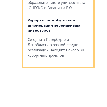
Император
образовательного университета
ртиры в домах
выжать ма
ЮНЕСКО в Гавани на В.О.
 постройки на
костей»
оящихся
Курорты петербургской
тиры в домах
агломерации переманивают
Каким бы
остройки на 9%
инвесторов
Ропса: в
ся
обещают 
Сегодня в Петербурге и
Руины Дом
Ленобласти в разной стадии
сгоревшем
реализации находятся около 30
наследия 
курортных проектов