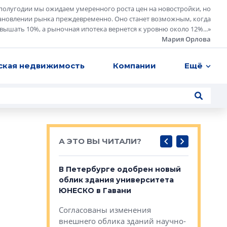
полугодии мы ожидаем умеренного роста цен на новостройки, но
ановлении рынка преждевременно. Оно станет возможным, когда
евышать 10%, а рыночная ипотека вернется к уровню около 12%...
»
Мария Орлова
ская недвижимость
Компании
Ещё
А ЭТО ВЫ ЧИТАЛИ?
о — антидот
В Петербурге одобрен новый
Собствен
панелей
облик здания университета
Императо
ЮНЕСКО в Гавани
как выжа
— антидот от
«старых 
Согласованы изменения
лей
Собственн
внешнего облика зданий научно-