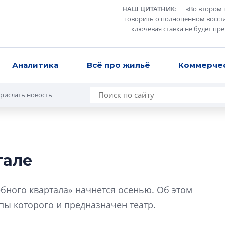
НАШ ЦИТАТНИК
:
«
Во втором 
говорить о полноценном восст
ключевая ставка не будет пр
Аналитика
Всё про жильё
Коммерче
рислать новость
тале
Усадьба Торосов
от эпохи фальш-
ебного квартала» начнется осенью. Об этом
Усадьба Торосово 
пы которого и предназначен театр.
эпохи фальш-пане