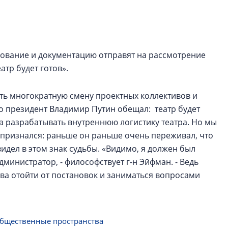
Центробанк: ква
2020-2026 годов
9% дешевле стр
Центробанк: квар
рование и документацию отправят на рассмотрение
2020-2026 годов п
атр будет готов».
дешевле строящих
ть многократную смену проектных коллективов и
то президент Владимир Путин обещал: театр будет
ова разрабатывать внутреннюю логистику театра. Но мы
 признался: раньше он раньше очень переживал, что
увидел в этом знак судьбы. «Видимо, я должен был
администратор, - философствует г-н Эйфман. - Ведь
два отойти от постановок и заниматься вопросами
бщественные пространства