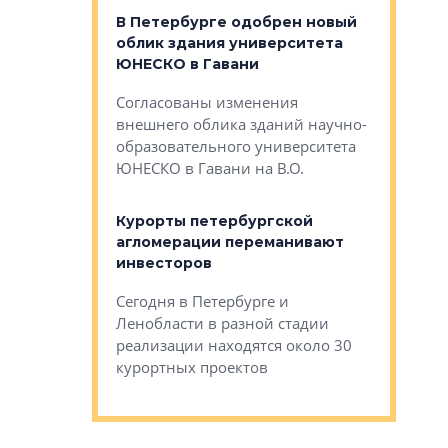
о — антидот
В Петербурге одобрен новый
Собствен
панелей
облик здания университета
Императо
ЮНЕСКО в Гавани
как выжа
— антидот от
«старых 
Согласованы изменения
лей
Собственн
внешнего облика зданий научно-
Император
образовательного университета
ртиры в домах
выжать ма
ЮНЕСКО в Гавани на В.О.
 постройки на
костей»
оящихся
Курорты петербургской
тиры в домах
агломерации переманивают
Каким бы
остройки на 9%
инвесторов
Ропса: в
ся
обещают 
Сегодня в Петербурге и
Руины Дом
Ленобласти в разной стадии
сгоревшем
реализации находятся около 30
наследия 
курортных проектов