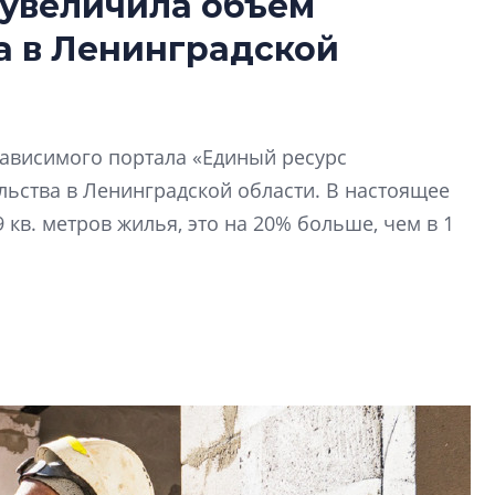
 увеличила объем
Усадьба Торосов
а в Ленинградской
от эпохи фальш-
Усадьба Торосово 
эпохи фальш-пане
зависимого портала «Единый ресурс
Центробанк: ква
льства в Ленинградской области. В настоящее
2020-2026 годов
9% дешевле стр
 кв. метров жилья, это на 20% больше, чем в 1
Центробанк: квар
2020-2026 годов п
дешевле строящих