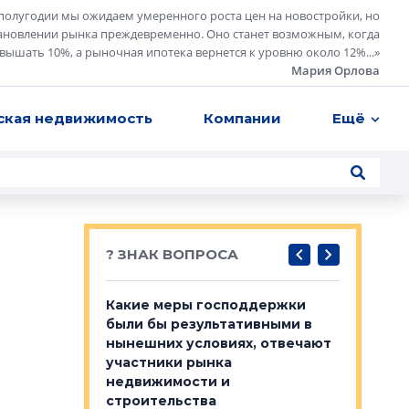
полугодии мы ожидаем умеренного роста цен на новостройки, но
ановлении рынка преждевременно. Оно станет возможным, когда
евышать 10%, а рыночная ипотека вернется к уровню около 12%...
»
Мария Орлова
ская недвижимость
Компании
Ещё
? ЗНАК ВОПРОСА
у первичкой и
Какие меры господдержки
Место об
то значит для
были бы результативными в
локации 
нынешних условиях, отвечают
пригород
участники рынка
выстрели
 первичкой и
недвижимости и
Своим мн
 значит для
строительства