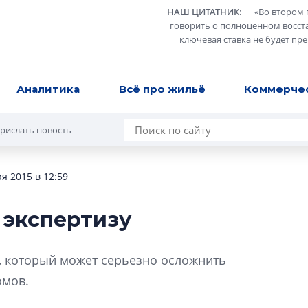
НАШ ЦИТАТНИК
:
«
Во втором 
говорить о полноценном восст
ключевая ставка не будет пр
Аналитика
Всё про жильё
Коммерче
рислать новость
я 2015 в 12:59
 экспертизу
Разрыв цен межд
вторичкой: что э
, который может серьезно осложнить
рынка?
омов.
Разрыв цен между
вторичкой: что это