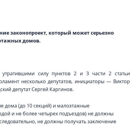
рынка? Своим мне
поделились Ольга
Екатерина Немчен
Жабин, Светлана Д
Константин Сторож
ние законопроект, который может серьезно
оэтажных домов.
Какие наиболее 
специальности и
в сфере девелоп
строительства?
утратившими силу пунктов 2 и 3 части 2 статьи
Своим мнением с 
арламент несколько депутатов, инициаторы — Виктор
Валентина Калини
ский депутат Сергей Каргинов.
Альшаева, Алекса
Свинолобов, Алек
Кирилл Кудинов и 
ые дома (до 10 секций) и малоэтажные
рдой и не более четырех подъездов) не должны
, следовательно, не должны получать заключение