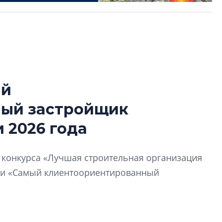
ый
Усадьба Торосов
ный застройщик
от эпохи фальш-
 2026 года
Усадьба Торосово 
эпохи фальш-пане
й конкурса «Лучшая строительная организация
Центробанк: ква
ии «Самый клиентоориентированный
2020-2026 годов
9% дешевле стр
Центробанк: квар
2020-2026 годов п