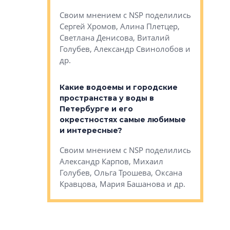
Яна Вирче
нием об этом
Своим мнением с NSP поделились
Денис Зас
 Трошева,
Сергей Хромов, Алина Плетцер,
Свинолобо
ко, Максим
Светлана Денисова, Виталий
и др.
енисова,
Голубев, Александр Свинолобов и
ев и другие
др.
Важно ли
апартам
востребованы
Какие водоемы и городские
Конститу
 компетенции
пространства у воды в
временно
мента и
Петербурге и его
Своим мн
окрестностях самые любимые
Раиль Му
NSP поделились
и интересные?
Кудинов, 
на, Анжелика
Своим мнением с NSP поделились
Карина Ш
ндр
Александр Карпов, Михаил
Дементьев
сандр Кравцов,
Голубев, Ольга Трошева, Оксана
др.
Кравцова, Мария Башанова и др.