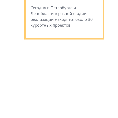
ся
обещают 
Сегодня в Петербурге и
Руины Дом
Ленобласти в разной стадии
сгоревшем
реализации находятся около 30
наследия 
курортных проектов