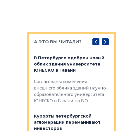
А ЭТО ВЫ ЧИТАЛИ?
о — антидот
В Петербурге одобрен новый
Собствен
панелей
облик здания университета
Императо
ЮНЕСКО в Гавани
как выжа
— антидот от
«старых 
Согласованы изменения
лей
Собственн
внешнего облика зданий научно-
Император
образовательного университета
ртиры в домах
выжать ма
ЮНЕСКО в Гавани на В.О.
 постройки на
костей»
оящихся
Курорты петербургской
тиры в домах
агломерации переманивают
Каким бы
остройки на 9%
инвесторов
Ропса: в