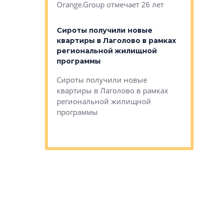
Orange.Group отмечает 26 лет
комплексе
могает»
тестовая 
органики
Сироты получили новые
ском районе
квартиры в Лаголово в рамках
ился еще
региональной жилищной
мещенного
Историч
программы
дом Рома
Ушково м
Сироты получили новые
ком районе
квартиры в Лаголово в рамках
Историче
лся еще один
региональной жилищной
Романова 
го образования
программы
взять под