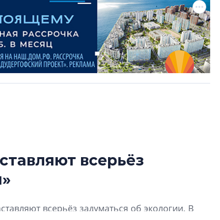
ставляют всерьёз
Усадьба Торосов
и»
от эпохи фальш-
Усадьба Торосово 
ставляют всерьёз задуматься об экологии. В
эпохи фальш-пане