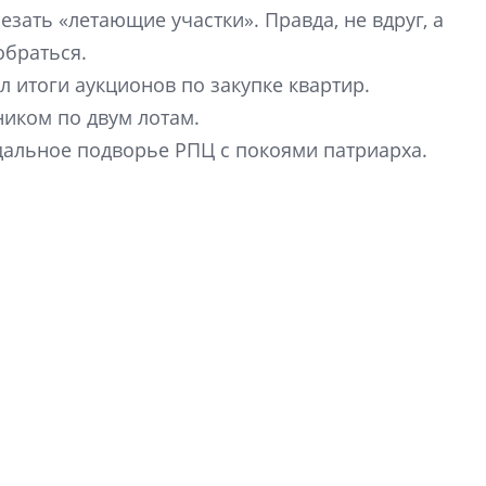
строить и жить по
езать «летающие участки». Правда, не вдруг, а
обраться.
В Красногвардей
 итоги аукционов по закупке квартир.
Петербурга появ
ником по двум лотам.
один центр сов
образования
дальное подворье РПЦ с покоями патриарха.
В Красногвардейс
Петербурга появи
центр совмещенно