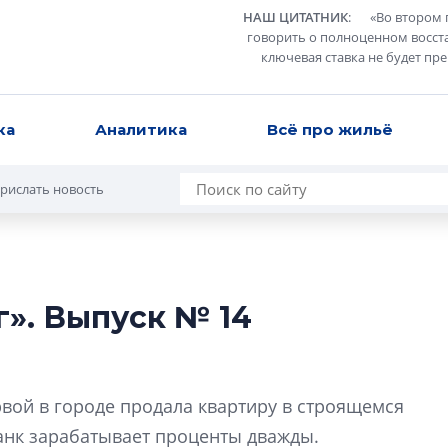
НАШ ЦИТАТНИК
:
«
Во втором 
говорить о полноценном восст
ключевая ставка не будет пр
ка
Аналитика
Всё про жильё
рислать новость
». Выпуск № 14
В Санкт-Петербу
лучших поющих 
Гала-концертом з
рвой в городе продала квартиру в строящемся
девятый сезон тво
банк зарабатывает проценты дважды.
конкурса строител