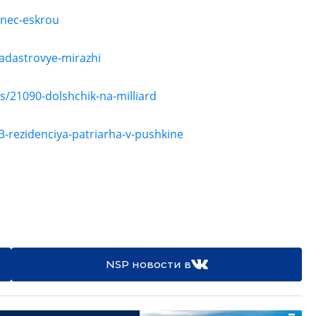
enec-eskrou
adastrovye-mirazhi
s/21090-dolshchik-na-milliard
3-rezidenciya-patriarha-v-pushkine
NSP новости в