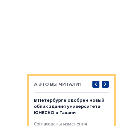
А ЭТО ВЫ ЧИТАЛИ?
о — антидот
В Петербурге одобрен новый
Собствен
панелей
облик здания университета
Императо
ЮНЕСКО в Гавани
как выжа
— антидот от
«старых 
Согласованы изменения
лей
Собственн
внешнего облика зданий научно-