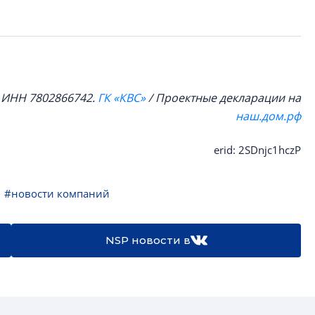
, ИНН 7802866742.
ГК «КВС»
/ Проектные декларации на
наш.дом.рф
erid: 2SDnjc1hczP
#новости компаний
NSP новости в