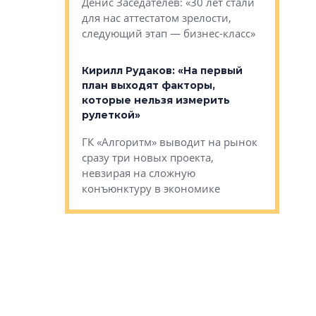
О малоэта
щем спальных
Денис Заседателев: «30 лет стали
класса «О
ерных ловушках
для нас аттестатом зрелости,
Мистолово
Глобал ЭМ»
следующий этап — бизнес-класс»
компании
в: «Хороший
Кирилл Рудаков: «На первый
тся в
план выходят факторы,
Александ
оте»
которые нельзя измерить
«Строите
рулеткой»
основ»
овременного
ГК «Алгоритм» выводит на рынок
Строитель
тетика,
сразу три новых проекта,
волнообра
ь или
невзирая на сложную
следует с
а, размышляют
конъюнктуру в экономике
Александ