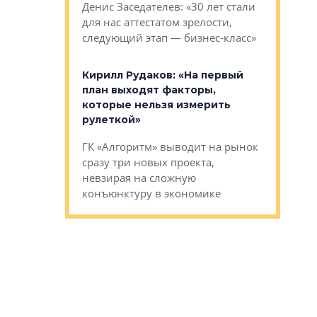
О малоэта
щем спальных
Денис Заседателев: «30 лет стали
класса «О
ерных ловушках
для нас аттестатом зрелости,
Мистолово
Глобал ЭМ»
следующий этап — бизнес-класс»
компании
в: «Хороший
Кирилл Рудаков: «На первый
тся в
план выходят факторы,
Александ
оте»
которые нельзя измерить
«Строите
рулеткой»
основ»
овременного
ГК «Алгоритм» выводит на рынок
Строитель
тетика,
сразу три новых проекта,
волнообра
ь или
невзирая на сложную
следует с
а, размышляют
конъюнктуру в экономике
Александ