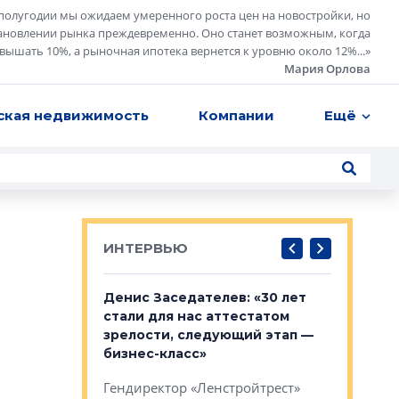
полугодии мы ожидаем умеренного роста цен на новостройки, но
ановлении рынка преждевременно. Оно станет возможным, когда
евышать 10%, а рыночная ипотека вернется к уровню около 12%...
»
Мария Орлова
ская недвижимость
Компании
Ещё
ИНТЕРВЬЮ
: «На
Денис Заседателев: «30 лет
Виталий 
ьной окраине
стали для нас аттестатом
спроса —
зм может
зрелости, следующий этап —
форматы,
»
бизнес-класс»
стереоти
застройк
рства в центре
Гендиректор «Ленстройтрест»