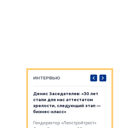
ИНТЕРВЬЮ
: «На
Денис Заседателев: «30 лет
Виталий 
ьной окраине
стали для нас аттестатом
спроса —
зм может
зрелости, следующий этап —
форматы,
»
бизнес-класс»
стереоти
застройк
рства в центре
Гендиректор «Ленстройтрест»