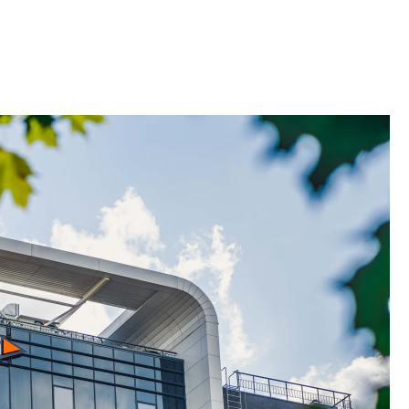
Петербурга, буду
районов и инжен
рассказали в ГК «
Сергей Софроно
дизайн проявляе
визуальной чист
Что важнее для с
жилого проекта: эс
функциональност
экономика проект
в ГК «ПСК»