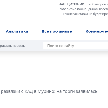
НАШ ЦИТАТНИК
:
«
Во втором 
говорить о полноценном восст
ключевая ставка не будет пр
Аналитика
Всё про жильё
Коммерче
рислать новость
Татьяна Бровкина
монотонной спал
развязки с КАД в Мурино: на торги заявилась
деконструктиви
стать спасением
О границах новато