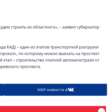
Петербурга, буду
районов и инжен
рассказали в ГК «
дем строить из областного», – заявил губернатор
Сергей Софроно
дизайн проявляе
визуальной чист
Что важнее для с
ода КАД) – один из этапов транспортной разгрузки
жилого проекта: эс
«прокол», по которому можно выехать на проспект
функциональност
ий этап – строительство платной автомагистрали от
экономика проект
аревского проспекта.
в ГК «ПСК»
NSP новости в