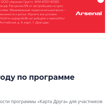
году по программе
Татьяна Бровкина
монотонной спал
деконструктиви
стать спасением
сти программы «Карта Друга» для участников
О границах новато