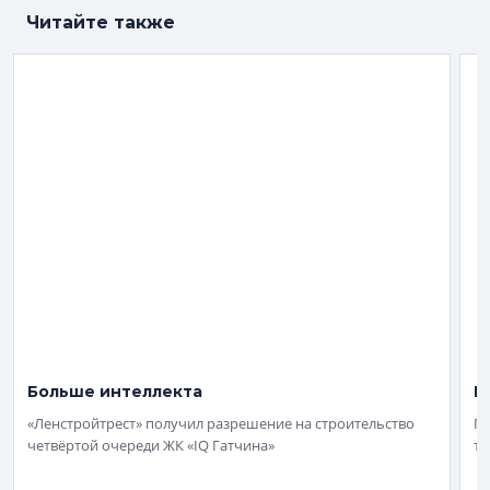
Читайте также
Больше интеллекта
К
«Ленстройтрест» получил разрешение на строительство
ГК
четвёртой очереди ЖК «IQ Гатчина»
тр