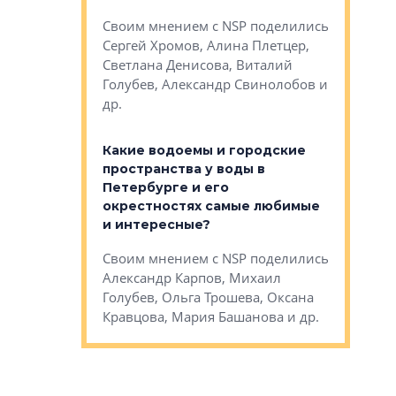
Яна Вирче
нием об этом
Своим мнением с NSP поделились
Денис Зас
 Трошева,
Сергей Хромов, Алина Плетцер,
Свинолобо
ко, Максим
Светлана Денисова, Виталий
и др.
енисова,
Голубев, Александр Свинолобов и
ев и другие
др.
Важно ли
апартам
востребованы
Какие водоемы и городские
Конститу
 компетенции
пространства у воды в
временно
мента и
Петербурге и его
Своим мн
окрестностях самые любимые
Раиль Му
NSP поделились
и интересные?
Кудинов, 
на, Анжелика
Своим мнением с NSP поделились
Карина Ш
ндр
Александр Карпов, Михаил
Дементьев
сандр Кравцов,
Голубев, Ольга Трошева, Оксана
др.
Кравцова, Мария Башанова и др.