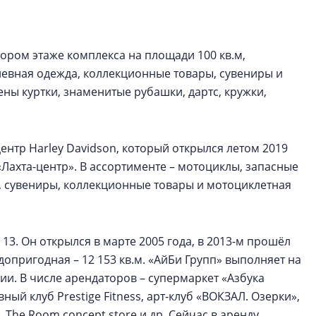
рынка? Своим мне
поделились Ольга
Екатерина Немчен
Жабин, Светлана Д
втором этаже комплекса на площади 100 кв.м,
Константин Сторож
невная одежда, коллекционные товары, сувениры и
ны куртки, знаменитые рубашки, дартс, кружки,
Какие наиболее 
специальности и
в сфере девелоп
ентр Harley Davidson, который открылся летом 2019
строительства?
Лахта-центр». В ассортименте – мотоциклы, запасные
Своим мнением с 
а, сувениры, коллекционные товары и мотоциклетная
Валентина Калини
Альшаева, Алекса
Свинолобов, Алек
Кирилл Кудинов и 
3. Он открылся в марте 2005 года, в 2013-м прошёл
опригодная – 12 153 кв.м. «АйБи Групп» выполняет на
и. В числе арендаторов – супермаркет «Азбука
вный клуб Prestige Fitness, арт-клуб «ВОКЗАЛ. Озерки»,
, The Room concept store и др. Сейчас в аренду