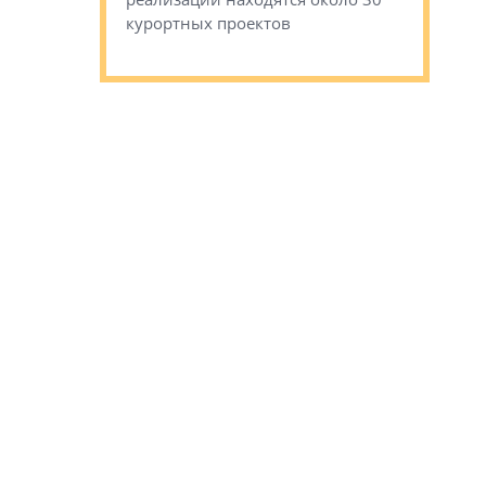
наследия 
курортных проектов