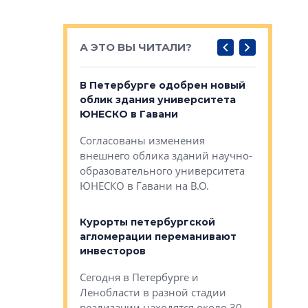
А ЭТО ВЫ ЧИТАЛИ?
о — антидот
В Петербурге одобрен новый
Собствен
панелей
облик здания университета
Императо
ЮНЕСКО в Гавани
как выжа
— антидот от
«старых 
Согласованы изменения
лей
Собственн
внешнего облика зданий научно-
Император
образовательного университета
ртиры в домах
выжать ма
ЮНЕСКО в Гавани на В.О.
 постройки на
костей»
оящихся
Курорты петербургской
тиры в домах
агломерации переманивают
Каким бы
остройки на 9%
инвесторов
Ропса: в
ся
обещают 
Сегодня в Петербурге и
Руины Дом
Ленобласти в разной стадии
сгоревшем
реализации находятся около 30