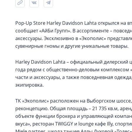
Pop-Up Store Harley Davidson Lahta открылся на 
сообщает «АйБи Групп». В ассортименте – повсед
аксессуары. Эксклюзивно в «Экополис» представле
сувенирные гномы и другие уникальные товары.
Harley Davidson Lahta – официальный дилерский ц
года рядом с общественно-деловым комплексом «
части и аксессуары, а также повседневная одежд
экипировка.
ТК «Экополис» расположен на Выборгском шоссе, 1
реконцепцию. Общая площадь – 21 735 кв.м, аренд
объекте функции брокера и управляющей компани
вкуса», ресторан TWIGGY и lounge кафе Illy, спорти
Miele partner, школа танцев Аллы Духовой «Тодес»