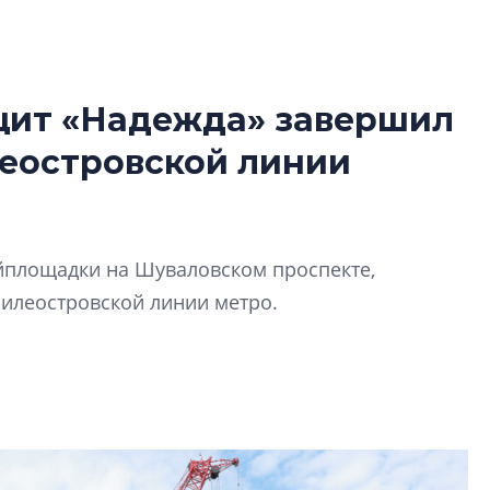
 щит «Надежда» завершил
Усадьба Торосов
леостровской линии
от эпохи фальш-
Усадьба Торосово 
эпохи фальш-пане
йплощадки на Шуваловском проспекте,
Центробанк: ква
силеостровской линии метро.
2020-2026 годов
9% дешевле стр
Центробанк: квар
2020-2026 годов п
дешевле строящих