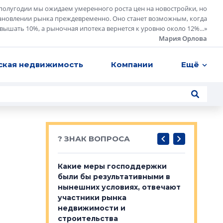
полугодии мы ожидаем умеренного роста цен на новостройки, но
ановлении рынка преждевременно. Оно станет возможным, когда
евышать 10%, а рыночная ипотека вернется к уровню около 12%...
»
Мария Орлова
ская недвижимость
Компании
Ещё
? ЗНАК ВОПРОСА
у первичкой и
Какие меры господдержки
Место об
то значит для
были бы результативными в
локации 
нынешних условиях, отвечают
пригород
участники рынка
выстрели
 первичкой и
недвижимости и
Своим мн
 значит для
строительства