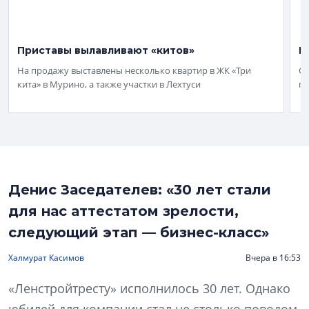
Приставы вылавливают «китов»
К
На продажу выставлены несколько квартир в ЖК «Три
Ср
кита» в Мурино, а также участки в Лехтуси
пе
Денис Заседателев: «30 лет стали
для нас аттестатом зрелости,
следующий этап — бизнес-класс»
Халмурат Касимов
Вчера в 16:53
«Ленстройтресту» исполнилось 30 лет. Однако
юбилей для компании стал не столько поводом