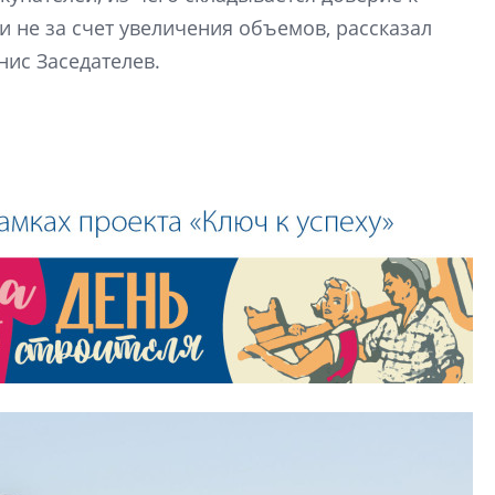
 не за счет увеличения объемов, рассказал
Центробанк: квар
2020-2026 годов п
нис Заседателев.
дешевле строящих