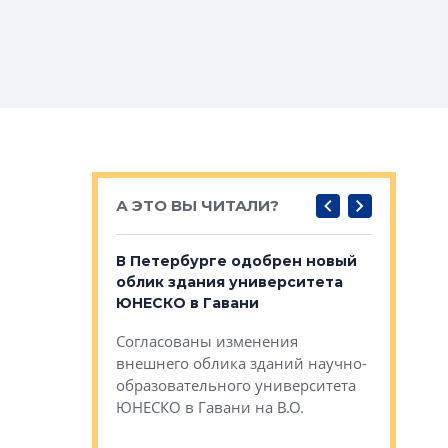
А ЭТО ВЫ ЧИТАЛИ?
о — антидот
В Петербурге одобрен новый
Собствен
панелей
облик здания университета
Императо
ЮНЕСКО в Гавани
как выжа
— антидот от
«старых 
Согласованы изменения
лей
Собственн
внешнего облика зданий научно-
Император
образовательного университета
ртиры в домах
выжать ма
ЮНЕСКО в Гавани на В.О.
 постройки на
костей»
оящихся