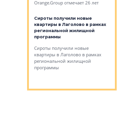
Orange.Group отмечает 26 лет
комплексе
могает»
тестовая 
органики
Сироты получили новые
ском районе
квартиры в Лаголово в рамках
ился еще
региональной жилищной
мещенного
Историч
программы
дом Рома
Ушково м
Сироты получили новые
ком районе
квартиры в Лаголово в рамках
Историче
лся еще один
региональной жилищной
Романова 
го образования
программы
взять под