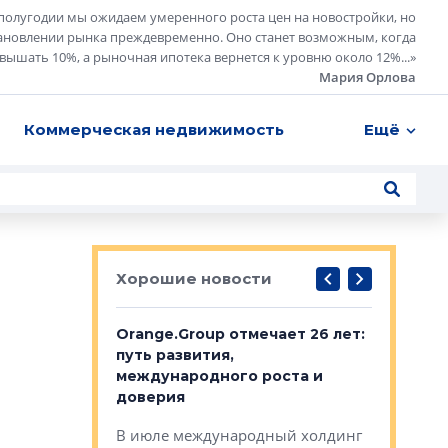
полугодии мы ожидаем умеренного роста цен на новостройки, но
ановлении рынка преждевременно. Оно станет возможным, когда
евышать 10%, а рыночная ипотека вернется к уровню около 12%...
»
Мария Орлова
Коммерческая недвижимость
Ещё
Хорошие новости
рге выбрали
Orange.Group отмечает 26 лет:
В Петерб
строителей
путь развития,
комплекс
международного роста и
тестовая
авершился
доверия
перерабо
рческого
В июле международный холдинг
В Петербу
ей «Нам песня