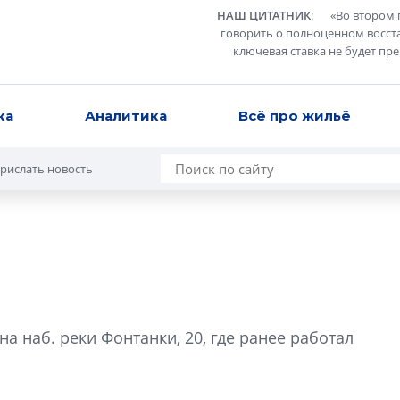
НАШ ЦИТАТНИК
:
«
Во втором 
говорить о полноценном восст
ключевая ставка не будет пр
ка
Аналитика
Всё про жильё
рислать новость
В Санкт-Петербу
лучших поющих 
а наб. реки Фонтанки, 20, где ранее работал
Гала-концертом з
девятый сезон тво
конкурса строител