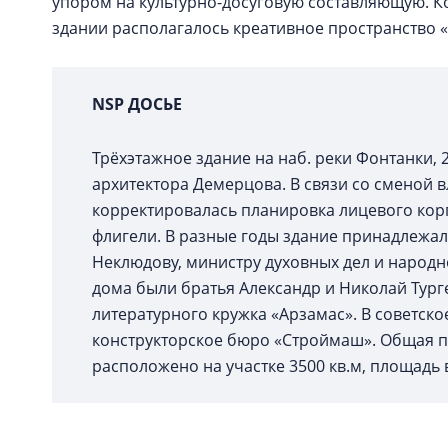
упором на культурно-досуговую составляющую. К
здании располагалось креативное пространство 
NSP
Д
ОСЬЕ
Трёхэтажное здание на наб. реки Фонтанки, 
архитектора Демерцова. В связи со сменой 
корректировалась планировка лицевого кор
флигели. В разные годы здание принадлежа
Неклюдову, министру духовных дел и народ
дома были братья Александр и Николай Тург
литературного кружка «Арзамас». В советск
конструкторское бюро «Строймаш». Общая пл
расположено на участке 3500 кв.м, площадь в