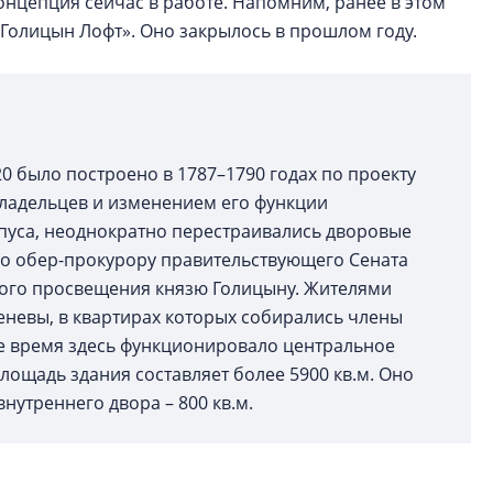
онцепция сейчас в работе. Напомним, ранее в этом
«Голицын Лофт». Оно закрылось в прошлом году.
20 было построено в 1787–1790 годах по проекту
владельцев и изменением его функции
пуса, неоднократно перестраивались дворовые
ло обер-прокурору правительствующего Сената
ного просвещения князю Голицыну. Жителями
еневы, в квартирах которых собирались члены
ое время здесь функционировало центральное
ощадь здания составляет более 5900 кв.м. Оно
нутреннего двора – 800 кв.м.