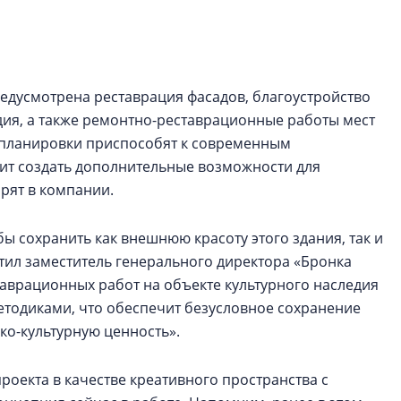
строить и жить по
В Красногвардей
Петербурга появ
едусмотрена реставрация фасадов, благоустройство
один центр сов
образования
дия, а также ремонтно-реставрационные работы мест
 планировки приспособят к современным
В Красногвардейс
ит создать дополнительные возможности для
Петербурга появи
центр совмещенно
рят в компании.
ы сохранить как внешнюю красоту этого здания, так и
етил заместитель генерального директора «Бронка
таврационных работ на объекте культурного наследия
етодиками, что обеспечит безусловное сохранение
ко-культурную ценность».
роекта в качестве креативного пространства с