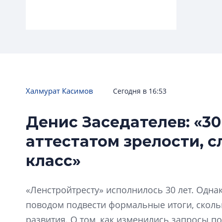
Халмурат Касимов
Сегодня в 16:53
Денис Заседателев: «30
аттестатом зрелости, 
Проект NSP: «НОВАЯ ЖИЗНЬ
класс»
СТАРОГО ЦЕНТРА»
«Ленстройтресту» исполнилось 30 лет. Одна
поводом подвести формальные итоги, скол
развития. О том, как изменились запросы по