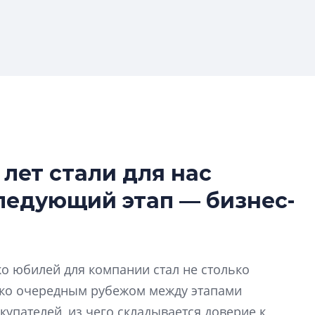
 лет стали для нас
Усадьба Торосов
следующий этап — бизнес-
от эпохи фальш-
Усадьба Торосово 
эпохи фальш-пане
ко юбилей для компании стал не столько
Центробанк: ква
ько очередным рубежом между этапами
2020-2026 годов
9% дешевле стр
купателей, из чего складывается доверие к