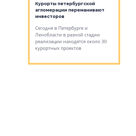
Курорты петербургской
тиры в домах
агломерации переманивают
Каким бы
остройки на 9%
инвесторов
Ропса: в
ся
обещают 
Сегодня в Петербурге и
Руины Дом
Ленобласти в разной стадии
сгоревшем
реализации находятся около 30
наследия 
курортных проектов