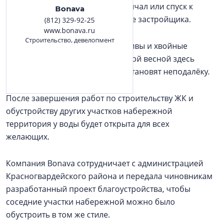
конструкций и не устраивать причал или спуск к
Bonava
воде», – поясняют в пресс-службе застройщика.
(812) 329-92-25
www.bonava.ru
Строительство, девелопмент
Вдоль воды высажены крупные ивы и хвойные
растения, а также кустарники. Этой весной здесь
появятся первоцветы. Гамаки установят неподалёку.
После завершения работ по строительству ЖК и
обустройству других участков набережной
территория у воды будет открыта для всех
желающих.
Компания Bonava сотрудничает с администрацией
Красногвардейского района и передала чиновникам
разработанный проект благоустройства, чтобы
соседние участки набережной можно было
обустроить в том же стиле.