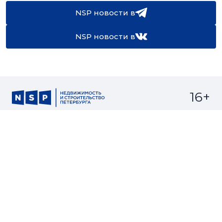
NSP новости в
NSP новости в
16+
Св-во регистрации СМИ:
ЭЛ №ФС77-67922 от 06.12.2016
Реклама на
Контакты
сайте
О проекте
Мероприятия