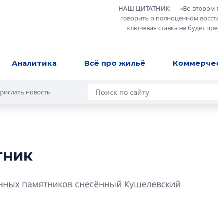
НАШ ЦИТАТНИК
:
«
Во втором 
говорить о полноценном восст
ключевая ставка не будет пр
Аналитика
Всё про жильё
Коммерче
рислать новость
тник
В Санкт-Петербу
лучших поющих 
енных памятников снесённый Кушелевский
Гала-концертом з
девятый сезон тво
конкурса строител