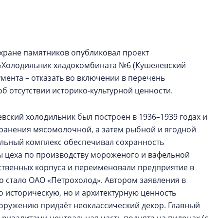
строить и жить по
В Красногвардей
Петербурга появ
хране памятников опубликовал проект
один центр сов
образования
 «Холодильник хладокомбината №6 (Кушелевский
мента – отказать во включении в перечень
В Красногвардейс
б отсутствии историко-культурной ценности.
Петербурга появи
центр совмещенно
вский холодильник был построен в 1936–1939 годах и
 хранения мясомолочной, а затем рыбной и ягодной
ильный комплекс обеспечивал сохранность
ы цеха по производству мороженого и вафельной
дственных корпуса и переименовали предприятие в
о стало ОАО «Петрохолод». Автором заявления в
о историческую, но и архитектурную ценность
ружению придаёт неоклассический декор. Главный