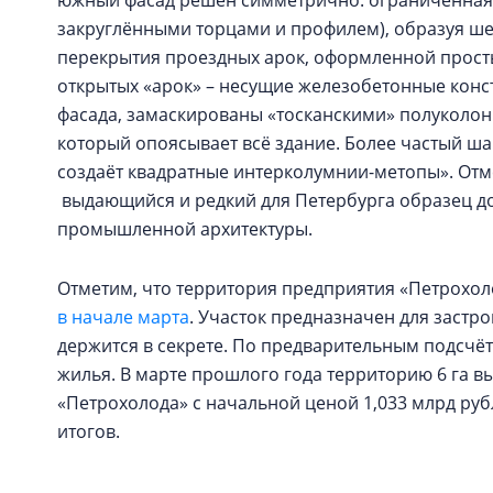
южный фасад решён симметрично: ограниченная р
закруглёнными торцами и профилем), образуя шес
перекрытия проездных арок, оформленной прост
открытых «арок» – несущие железобетонные конс
фасада, замаскированы «тосканскими» полуколо
который опоясывает всё здание. Более частый ша
создаёт квадратные интерколумнии-метопы». Отм
выдающийся и редкий для Петербурга образец д
промышленной архитектуры.
Отметим, что территория предприятия «Петрохол
в начале марта
. Участок предназначен для застро
держится в секрете. По предварительным подсчёта
жилья. В марте прошлого года территорию 6 га вы
«Петрохолода» с начальной ценой 1,033 млрд ру
итогов.