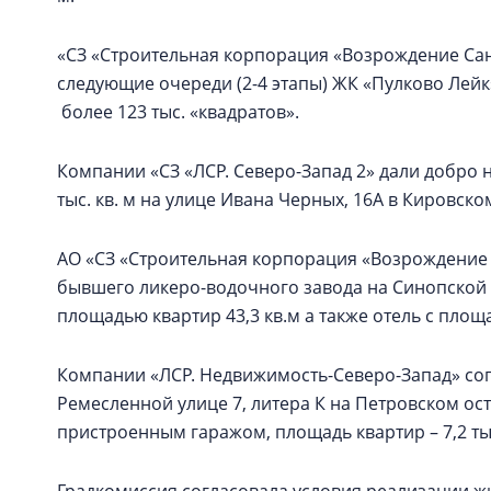
«СЗ «Строительная корпорация «Возрождение Санк
следующие очереди (2-4 этапы) ЖК «Пулково Лей
более 123 тыс. «квадратов».
Компании «СЗ «ЛСР. Северо-Запад 2» дали добро 
тыс. кв. м на улице Ивана Черных, 16А в Кировско
АО «СЗ «Строительная корпорация «Возрождение 
бывшего ликеро-водочного завода на Синопской
площадью квартир 43,3 кв.м а также отель с площ
Компании «ЛСР. Недвижимость-Северо-Запад» со
Ремесленной улице 7, литера К на Петровском ос
пристроенным гаражом, площадь квартир – 7,2 тыс
Градкомиссия согласовала условия реализации ж