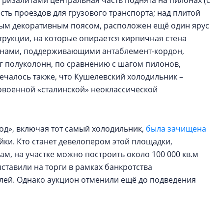
изалитами центральная часть поднята на пилонах (с
ть проездов для грузового транспорта; над плитой
ым декоративным поясом, расположен ещё один ярус
трукции, на которые опирается кирпичная стена
ннами, поддерживающими антаблемент-кордон,
г полуколонн, по сравнению с шагом пилонов,
ечалось также, что Кушелевский холодильник –
овоенной «сталинской» неоклассической
од», включая тот самый холодильник,
была зачищена
йки. Кто станет девелопером этой площадки,
м, на участке можно построить около 100 000 кв.м
ставили на торги в рамках банкротства
блей. Однако аукцион отменили ещё до подведения