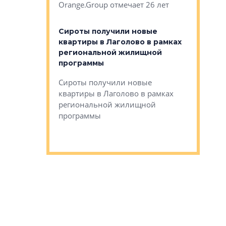
Orange.Group отмечает 26 лет
комплексе
могает»
тестовая 
органики
Сироты получили новые
ском районе
квартиры в Лаголово в рамках
ился еще
региональной жилищной
мещенного
Историч
программы
дом Рома
Ушково м
Сироты получили новые
ком районе
квартиры в Лаголово в рамках
Историче
лся еще один
региональной жилищной
Романова 
го образования
программы
взять под