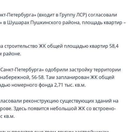
т‑Петербурга» (входит в Группу ЛСР) согласовали
к» в Шушарах Пушкинского района, площадь квартир –
на строительство ЖК общей площадью квартир 58,4
м районе.
Санкт‑Петербурга» одобрили застройку территории
 набережной, 56-58. Там запланирован ЖК общей
адью номерного фонда 2,71 тыс. кв.м.
гласовали реконструкцию существующих зданий на
трове. Здесь появится небольшой ЖК со встроено-
 кв.м.
илых проектов еще трем другим застройщикам.