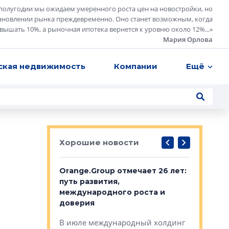
полугодии мы ожидаем умеренного роста цен на новостройки, но
ановлении рынка преждевременно. Оно станет возможным, когда
евышать 10%, а рыночная ипотека вернется к уровню около 12%...
»
Мария Орлова
ская недвижимость
Компании
Ещё
Хорошие новости
рге выбрали
Orange.Group отмечает 26 лет:
В Петерб
строителей
путь развития,
комплекс
международного роста и
тестовая
авершился
доверия
перерабо
рческого
В июле международный холдинг
В Петербу
ей «Нам песня