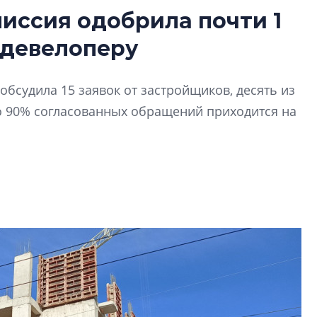
иссия одобрила почти 1
Татьяна Бровкина
 девелоперу
монотонной спал
деконструктиви
стать спасением
обсудила 15 заявок от застройщиков, десять из
О границах новато
о 90% согласованных обращений приходится на
Петербурга, буду
районов и инжен
рассказали в ГК «
Сергей Софроно
дизайн проявляе
визуальной чист
Что важнее для с
жилого проекта: эс
функциональност
экономика проект
в ГК «ПСК»