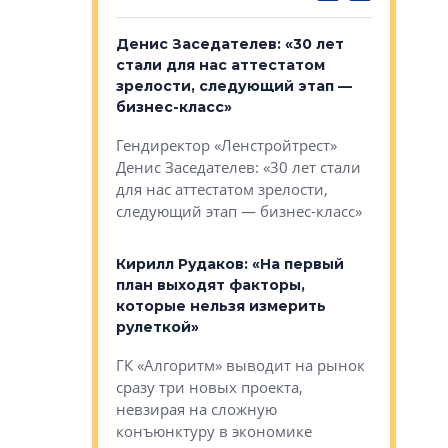
: «На
Денис Заседателев: «30 лет
Виталий 
ьной окраине
стали для нас аттестатом
спроса —
зм может
зрелости, следующий этап —
форматы,
»
бизнес-класс»
стереоти
застройк
рства в центре
Гендиректор «Ленстройтрест»
О малоэта
щем спальных
Денис Заседателев: «30 лет стали
класса «О
ерных ловушках
для нас аттестатом зрелости,
Мистолово
Глобал ЭМ»
следующий этап — бизнес-класс»
компании
в: «Хороший
Кирилл Рудаков: «На первый
тся в
план выходят факторы,
Александ
оте»
которые нельзя измерить
«Строите
рулеткой»
основ»
овременного
ГК «Алгоритм» выводит на рынок
Строитель
тетика,
сразу три новых проекта,
волнообра
ь или
невзирая на сложную
следует с
а, размышляют
конъюнктуру в экономике
Александ