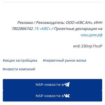
Реклама / Рекламодатель: ООО «КВС.АН», ИНН
7802866742.
ГК «КВС»
/ Проектные декларации на
наш.дом.рф
erid: 2SDnjc1hczP
#акции застройщика
#первичный рынок жилья
#новости компаний
NSP новости в
NSP новости в