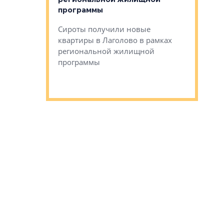
мещенного
Историч
программы
дом Рома
Ушково м
Сироты получили новые
ком районе
квартиры в Лаголово в рамках
Историче
лся еще один
региональной жилищной
Романова 
го образования
программы
взять под