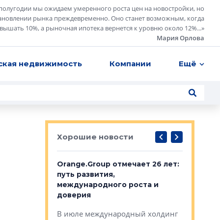
полугодии мы ожидаем умеренного роста цен на новостройки, но
ановлении рынка преждевременно. Оно станет возможным, когда
евышать 10%, а рыночная ипотека вернется к уровню около 12%...
»
Мария Орлова
ская недвижимость
Компании
Ещё
Хорошие новости
рге выбрали
Orange.Group отмечает 26 лет:
В Петерб
строителей
путь развития,
комплекс
международного роста и
тестовая
авершился
доверия
перерабо
рческого
В июле международный холдинг
В Петербу
ей «Нам песня