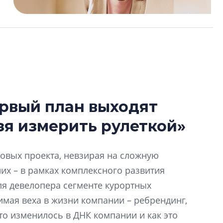
ервый план выходят
В Санкт-Петербу
зя измерить рулеткой»
лучших поющих 
Гала-концертом з
новых проекта, невзирая на сложную
девятый сезон тво
конкурса строител
их – в рамках комплексного развития
строить и жить по
для девелопера сегменте курортных
имая веха в жизни компании – ребрендинг,
В Красногвардей
Петербурга появ
то изменилось в ДНК компании и как это