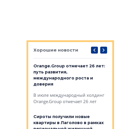
Хорошие новости
рге выбрали
Orange.Group отмечает 26 лет:
В Петерб
строителей
путь развития,
комплекс
международного роста и
тестовая
авершился
доверия
перерабо
рческого
В июле международный холдинг
В Петербу
ей «Нам песня
Orange.Group отмечает 26 лет
комплексе
могает»
тестовая 
органики
Сироты получили новые
ском районе
квартиры в Лаголово в рамках
ился еще
региональной жилищной