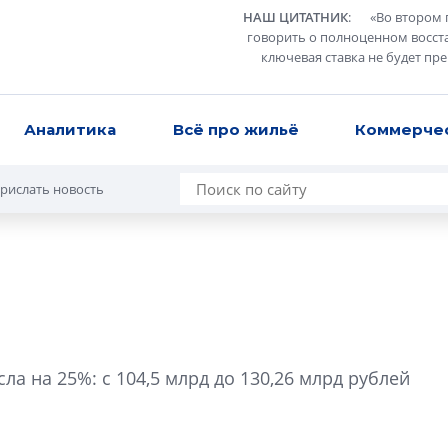
НАШ ЦИТАТНИК
:
«
Во втором 
говорить о полноценном восст
ключевая ставка не будет пр
Аналитика
Всё про жильё
Коммерче
рислать новость
В Санкт-Петербу
лучших поющих 
а на 25%: с 104,5 млрд до 130,26 млрд рублей
Гала-концертом з
девятый сезон тво
конкурса строител