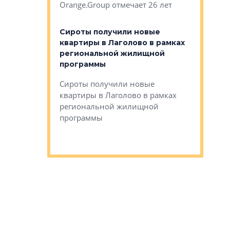
Orange.Group отмечает 26 лет
комплексе
могает»
тестовая 
органики
Сироты получили новые
ском районе
квартиры в Лаголово в рамках
ился еще
региональной жилищной
мещенного
Историч
программы
дом Рома
Ушково м
Сироты получили новые
ком районе
квартиры в Лаголово в рамках
Историче
лся еще один
региональной жилищной
Романова 
го образования
программы
взять под