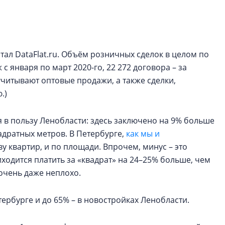
строить и жить по
В Красногвардей
Петербурга появ
тал DataFlat.ru. Объём розничных сделок в целом по
один центр сов
образования
с января по март 2020-го, 22 272 договора – за
 учитывают оптовые продажи, а также сделки,
В Красногвардейс
.)
Петербурга появи
центр совмещенно
 в пользу Ленобласти: здесь заключено на 9% больше
адратных метров. В Петербурге,
как мы и
тву квартир, и по площади. Впрочем, минус – это
ходится платить за «квадрат» на 24–25% больше, чем
 очень даже неплохо.
етербурге и до 65% – в новостройках Ленобласти.