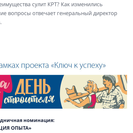
один центр сов
еимущества сулит КРТ? Как изменились
образования
гие вопросы отвечает генеральный директор
В Красногвардейс
.
Петербурга появи
центр совмещенно
здничная номинация:
ЦИЯ ОПЫТА»