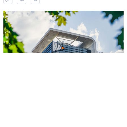
Фото: ГК «КВС»
Теперь обладатели
«Серебряной» или «Золотой
карты»
могут поделиться двумя электронными
картами с близкими или знакомыми.