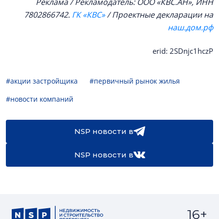
Реклама / Рекламодатель: ООО «КВС.АН», ИНН
7802866742.
ГК «КВС»
/ Проектные декларации на
наш.дом.рф
erid: 2SDnjc1hczP
#акции застройщика
#первичный рынок жилья
#новости компаний
NSP новости в
NSP новости в
16+