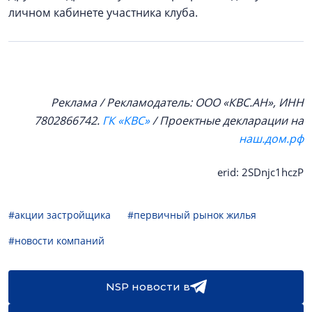
личном кабинете участника клуба.
Реклама / Рекламодатель: ООО «КВС.АН», ИНН
7802866742.
ГК «КВС»
/ Проектные декларации на
наш.дом.рф
erid: 2SDnjc1hczP
#акции застройщика
#первичный рынок жилья
#новости компаний
NSP новости в