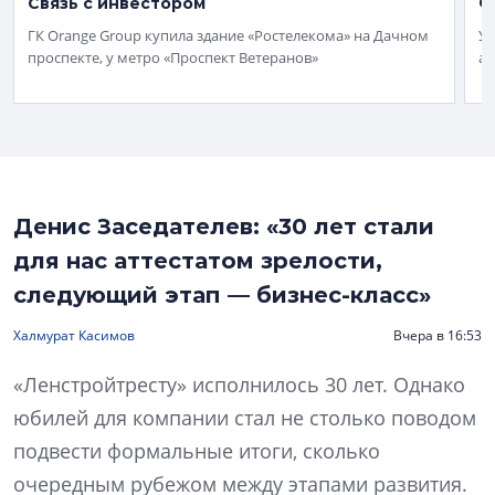
Связь с инвестором
Ф
ГК Orange Group купила здание «Ростелекома» на Дачном
У 
проспекте, у метро «Проспект Ветеранов»
ап
Денис Заседателев: «30 лет стали
для нас аттестатом зрелости,
следующий этап — бизнес-класс»
Халмурат Касимов
Вчера в 16:53
«Ленстройтресту» исполнилось 30 лет. Однако
юбилей для компании стал не столько поводом
подвести формальные итоги, сколько
очередным рубежом между этапами развития.