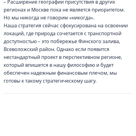
– Расширение географии присутствия в других
регионах и Москве пока не является приоритетом.
Но мы никогда не говорим «никогда».
Наша стратегия сейчас сфокусирована на освоении
локаций, где природа сочетается с транспортной
доступностью – это побережье Финского залива,
Всеволожский район. Однако если появится
нестандартный проект в перспективном регионе,
который впишется в нашу философию и будет
обеспечен надежным финансовым плечом, мы
готовы к такому стратегическому шагу.
Реклама / Рекламодатель: ООО АН «Алгоритм», ИНН
4706095315. Застройщики
ГК «Алгоритм»
: ЖК
«Алгоритм Квинта» - ООО СЗ «Алгоритм
Девелопмент», Курортные резиденции «Регалия» -
ООО СЗ «Алгоритм Солнечное» / Проектные