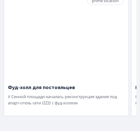
prime location
Фуд-холл для постояльцев
П
У Сенной площади началась реконструкция здания под
Ко
апарт-отель сети IZZZI с фуд-холлом
Iz