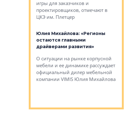
игры для заказчиков и
управлен
проектировщиков, отмечают в
поиска ко
ЦКЭ им. Плетцер
ГК «Глоба
: «Будущее за
к меняется
лей»
Юлия Михайлова: «Регионы
Алексей 
остаются главными
«Вертика
рают те
драйверами развития»
не новый
еще больше
стиничному
О ситуации на рынке корпусной
О том, по
верены в УК
мебели и ее динамике рассуждает
экспертиз
официальный дилер мебельной
преимущес
компании VIMIS Юлия Михайлова
гендирект
Алексей 