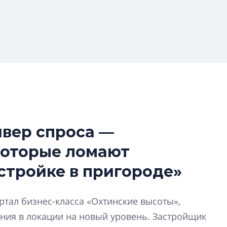
йвер спроса —
Усадьба Торосов
которые ломают
от эпохи фальш-
стройке в пригороде»
Усадьба Торосово 
эпохи фальш-пане
тал бизнес-класса «Охтинские высоты»,
Центробанк: ква
ния в локации на новый уровень. Застройщик
2020-2026 годов