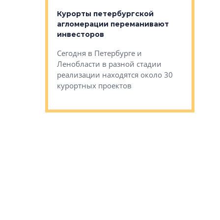
оящихся
Курорты петербургской
тиры в домах
агломерации переманивают
Каким бы
остройки на 9%
инвесторов
Ропса: в
ся
обещают 
Сегодня в Петербурге и
Руины Дом
Ленобласти в разной стадии
сгоревшем
реализации находятся около 30
наследия 
курортных проектов