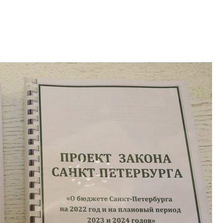
электромобиль
Карина Шальнова
«гибридом» — ка
рынок апарт-оте
Конкуренцию выиг
апарты, которые 
приблизятся к го
уровню сервиса, у
КЕЙПОРТ