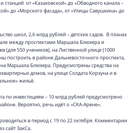
 и станций от «Казаковской» до «Обводного канала –
ской» до «Морского фасада», от «Улицы Савушкина» до
ство школ, 2,6 млрд рублей – детских садов. В планах
артале между проспектами Маршала Блюхера и
в (для 550 учеников), на Лиственной улице (1000
лжны построить в районе Дальневосточного проспекта,
, на Маршала Блюхера. Предусмотрены средства на
оквартирных домов, на улице Солдата Корзуна и в
альное» жильё.
та по инвестициям – 10 млрд рублей предусмотрено
айоне. Вероятно, речь идёт о «СКА-Арене».
роводиться в период с 19 по 22 октября. Комментарии
з сайт ЗакСа.