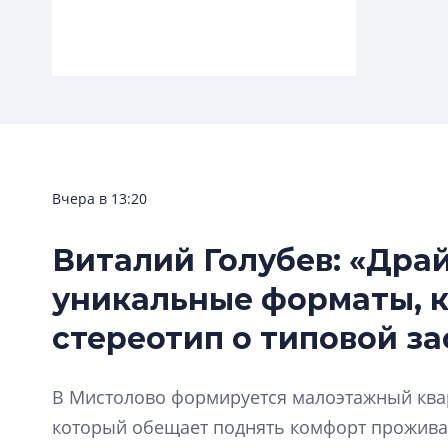
Вчера в 13:20
Бюджетный оптимизм
Виталий Голубев: «Дра
Доходы петербургского бюджета в
уникальные форматы, 
2021 году вырастут на 20%
стереотип о типовой за
В Мистолово формируется малоэтажный квар
который обещает поднять комфорт прожива