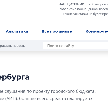
НАШ ЦИТАТНИК
:
«
Во втором 
говорить о полноценном восст
ключевая ставка не будет пр
Аналитика
Всё про жильё
Коммерче
рислать новость
ербурга
Роман Корнышев
перемен в ЖК мо
е слушания по проекту городского бюджета.
даже электромо
е (АИП), больше всего средств планируется
Девелопер «Верти
перемен в ЖК мож