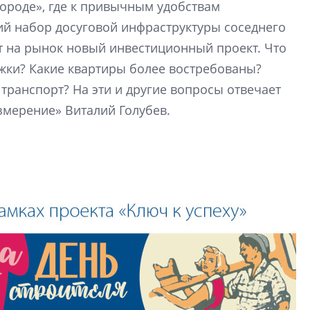
9% дешевле стр
городе», где к привычным удобствам
й набор досуговой инфраструктуры соседнего
Центробанк: квар
2020-2026 годов п
т на рынок новый инвестиционный проект. Что
дешевле строящих
жки? Какие квартиры более востребованы?
транспорт? На эти и другие вопросы отвечает
мерение» Виталий Голубев.