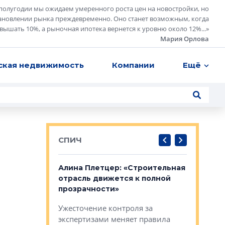
полугодии мы ожидаем умеренного роста цен на новостройки, но
ановлении рынка преждевременно. Оно станет возможным, когда
евышать 10%, а рыночная ипотека вернется к уровню около 12%...
»
Мария Орлова
ская недвижимость
Компании
Ещё
СПИЧ
: «Поводом
Алина Плетцер: «Строительная
Елена Фе
жет быть
отрасль движется к полной
блок МФК
биль»
прозрачности»
экосисте
каль»: поводом
Ужесточение контроля за
Проектир
ет быть даже
экспертизами меняет правила
непрерыв