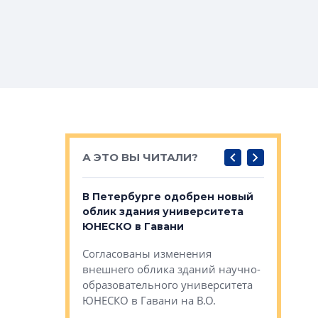
А ЭТО ВЫ ЧИТАЛИ?
о — антидот
В Петербурге одобрен новый
Собствен
панелей
облик здания университета
Императо
ЮНЕСКО в Гавани
как выжа
— антидот от
«старых 
Согласованы изменения
лей
Собственн
внешнего облика зданий научно-
Император
образовательного университета
ртиры в домах
выжать ма
ЮНЕСКО в Гавани на В.О.
 постройки на
костей»