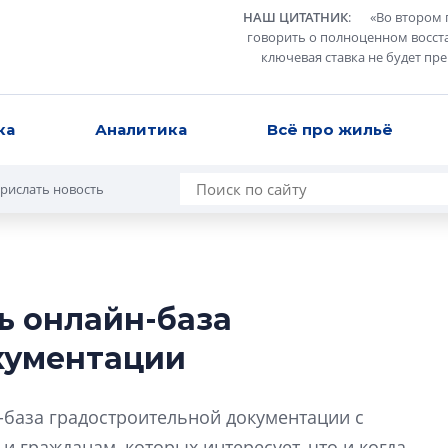
НАШ ЦИТАТНИК
:
«
Во втором 
говорить о полноценном восст
ключевая ставка не будет пр
ка
Аналитика
Всё про жильё
рислать новость
ь онлайн-база
Разрыв цен межд
кументации
вторичкой: что э
рынка?
Разрыв цен между
-база градостроительной документации с
вторичкой: что это
 и гражданам, которых интересует, что и когда