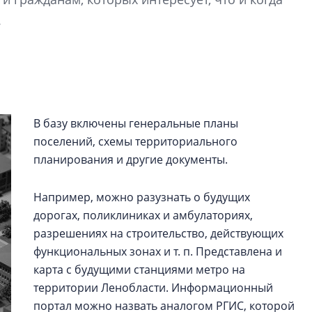
рынка? Своим мне
.
поделились Ольга
Екатерина Немчен
Жабин, Светлана Д
Константин Сторож
Какие наиболее 
специальности и
В базу включены генеральные планы
в сфере девелоп
поселений, схемы территориального
строительства?
планирования и другие документы.
Своим мнением с 
Валентина Калини
Например, можно разузнать о будущих
Альшаева, Алекса
дорогах, поликлиниках и амбулаториях,
Свинолобов, Алек
разрешениях на строительство, действующих
Кирилл Кудинов и 
функциональных зонах и т. п. Представлена и
карта с будущими станциями метро на
территории Ленобласти. Информационный
портал можно назвать аналогом РГИС, которой