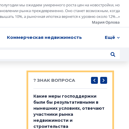
полугодии мы ожидаем умеренного роста цен на новостройки, но
ановлении рынка преждевременно. Оно станет возможным, когда
евышать 10%, а рыночная ипотека вернется к уровню около 12%...
»
Мария Орлова
Коммерческая недвижимость
Ещё
? ЗНАК ВОПРОСА
у первичкой и
Какие меры господдержки
Место об
то значит для
были бы результативными в
локации 
нынешних условиях, отвечают
пригород
участники рынка
выстрели
 первичкой и
недвижимости и
Своим мн
 значит для
строительства