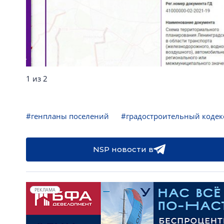
1 из 2
#генпланы поселений
#градостроительный кодек
NSP новости в
РЕКЛАМА