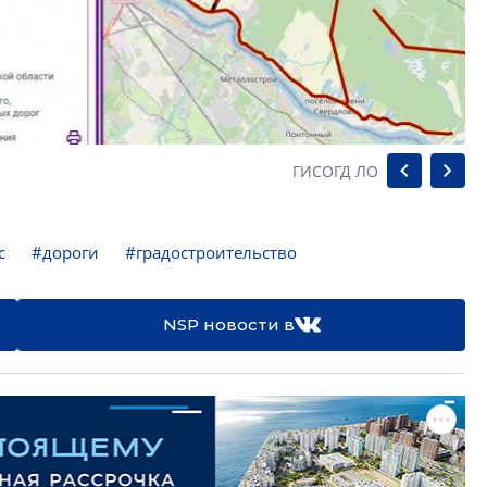
ГИСОГД ЛО
с
#дороги
#градостроительство
NSP новости в