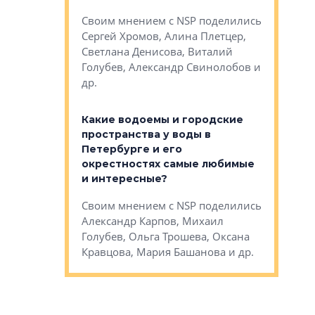
Яна Вирче
нием об этом
Своим мнением с NSP поделились
Денис Зас
 Трошева,
Сергей Хромов, Алина Плетцер,
Свинолобо
ко, Максим
Светлана Денисова, Виталий
и др.
енисова,
Голубев, Александр Свинолобов и
ев и другие
др.
Важно ли
апартам
востребованы
Какие водоемы и городские
Конститу
 компетенции
пространства у воды в
временно
мента и
Петербурге и его
Своим мн
окрестностях самые любимые
Раиль Му
NSP поделились
и интересные?
Кудинов, 
на, Анжелика
Своим мнением с NSP поделились
Карина Ш
ндр
Александр Карпов, Михаил
Дементьев
сандр Кравцов,
Голубев, Ольга Трошева, Оксана
др.
Кравцова, Мария Башанова и др.