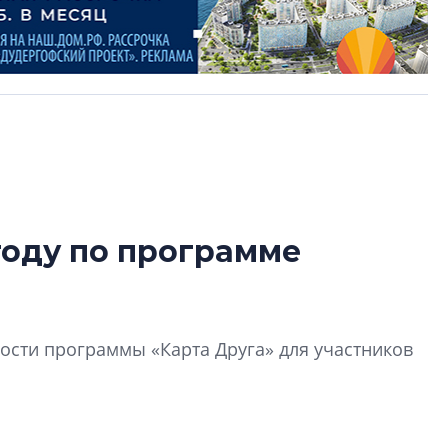
году по программе
Разрыв цен межд
вторичкой: что э
рынка?
сти программы «Карта Друга» для участников
Разрыв цен между
вторичкой: что это
рынка? Своим мне
поделились Ольга
Екатерина Немчен