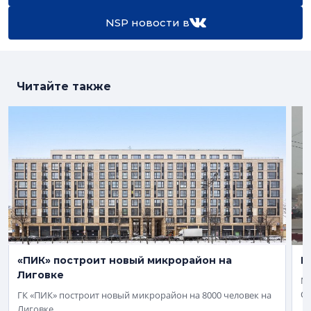
NSP новости в
Читайте также
«ПИК» построит новый микрорайон на
К
Лиговке
Ма
Об
ГК «ПИК» построит новый микрорайон на 8000 человек на
Лиговке