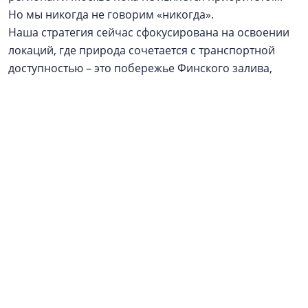
Но мы никогда не говорим «никогда».
Наша стратегия сейчас сфокусирована на освоении
локаций, где природа сочетается с транспортной
доступностью – это побережье Финского залива,
Всеволожский район. Однако если появится
нестандартный проект в перспективном регионе,
который впишется в нашу философию и будет
обеспечен надежным финансовым плечом, мы
готовы к такому стратегическому шагу.
Реклама / Рекламодатель: ООО АН «Алгоритм», ИНН
4706095315. Застройщики
ГК «Алгоритм»
: ЖК
«Алгоритм Квинта» - ООО СЗ «Алгоритм
Девелопмент», Курортные резиденции «Регалия» -
ООО СЗ «Алгоритм Солнечное» / Проектные
декларации на
наш.дом.рф