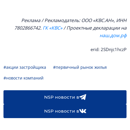
Реклама / Рекламодатель: ООО «КВС.АН», ИНН
7802866742.
ГК «КВС»
/ Проектные декларации на
наш.дом.рф
erid: 2SDnjc1hczP
#акции застройщика
#первичный рынок жилья
#новости компаний
NSP новости в
NSP новости в