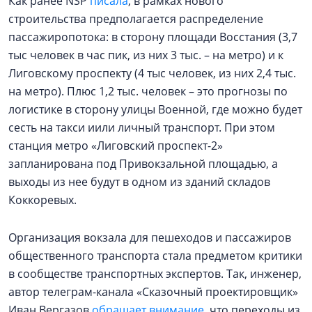
Как ранее NSP
писала
, в рамках нового
строительства предполагается распределение
пассажиропотока: в сторону площади Восстания (3,7
тыс человек в час пик, из них 3 тыс. – на метро) и к
Лиговскому проспекту (4 тыс человек, из них 2,4 тыс.
на метро). Плюс 1,2 тыс. человек – это прогнозы по
логистике в сторону улицы Военной, где можно будет
сесть на такси иили личный транспорт. При этом
станция метро «Лиговский проспект-2»
запланирована под Привокзальной площадью, а
выходы из нее будут в одном из зданий складов
Коккоревых.
Организация вокзала для пешеходов и пассажиров
общественного транспорта стала предметом критики
в сообществе транспортных экспертов. Так, инженер,
автор телеграм-канала «Сказочный проектировщик»
Иван Вергазов
обращает внимание
, что переходы из