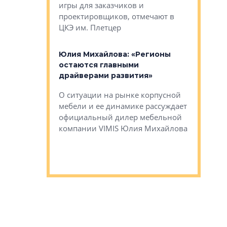
игры для заказчиков и
управлен
проектировщиков, отмечают в
поиска ко
ЦКЭ им. Плетцер
ГК «Глоба
: «Будущее за
к меняется
лей»
Юлия Михайлова: «Регионы
Алексей 
остаются главными
«Вертика
рают те
драйверами развития»
не новый
еще больше
стиничному
О ситуации на рынке корпусной
О том, по
верены в УК
мебели и ее динамике рассуждает
экспертиз
официальный дилер мебельной
преимущес
компании VIMIS Юлия Михайлова
гендирект
Алексей 