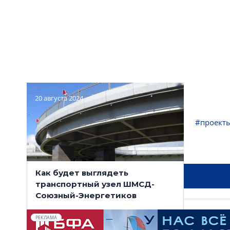
20 августа 2024
#транспорт
#дорожное строительство
#проект
#красногвардейский район
#шмсд
Как будет выглядеть
NSP новости в
транспортный узел ШМСД-
Союзный-Энергетиков
РЕКЛАМА