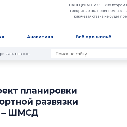
НАШ ЦИТАТНИК
:
«
Во втором 
говорить о полноценном восст
ключевая ставка не будет пр
ка
Аналитика
Всё про жильё
рислать новость
оект планировки
Роман Корнышев
ортной развязки
перемен в ЖК мо
даже электромо
в – ШМСД
Девелопер «Верти
перемен в ЖК мож