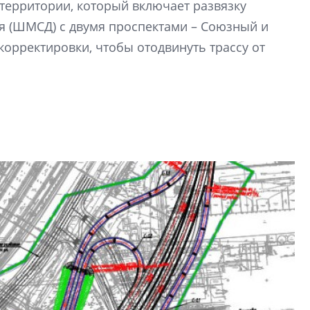
территории, который включает развязку
электромобиль
я (ШМСД) с двумя проспектами – Союзный и
Карина Шальнова
корректировки, чтобы отодвинуть трассу от
«гибридом» — ка
рынок апарт-оте
Конкуренцию выиг
апарты, которые 
приблизятся к го
уровню сервиса, у
КЕЙПОРТ