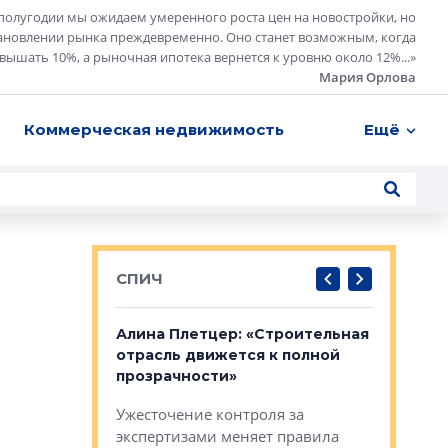
полугодии мы ожидаем умеренного роста цен на новостройки, но
ановлении рынка преждевременно. Оно станет возможным, когда
евышать 10%, а рыночная ипотека вернется к уровню около 12%...
»
Мария Орлова
Коммерческая недвижимость
Ещё
СПИЧ
: «Поводом
Алина Плетцер: «Строительная
Елена Фе
жет быть
отрасль движется к полной
блок МФК
биль»
прозрачности»
экосисте
каль»: поводом
Ужесточение контроля за
Проектир
ет быть даже
экспертизами меняет правила
непрерыв