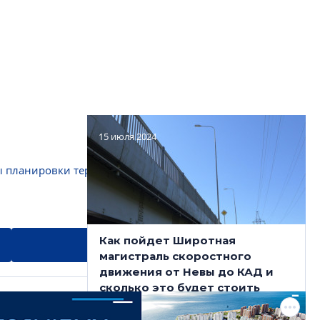
15 июля 2024
ы планировки территорий
#невский район
Как пойдет Широтная
NSP новости в
магистраль скоростного
движения от Невы до КАД и
сколько это будет стоить