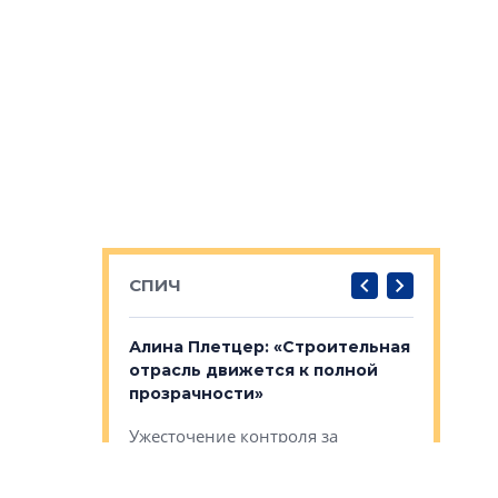
СПИЧ
: «Поводом
Алина Плетцер: «Строительная
Елена Фе
жет быть
отрасль движется к полной
блок МФК
биль»
прозрачности»
экосисте
каль»: поводом
Ужесточение контроля за
Проектир
ет быть даже
экспертизами меняет правила
непрерыв
игры для заказчиков и
управлен