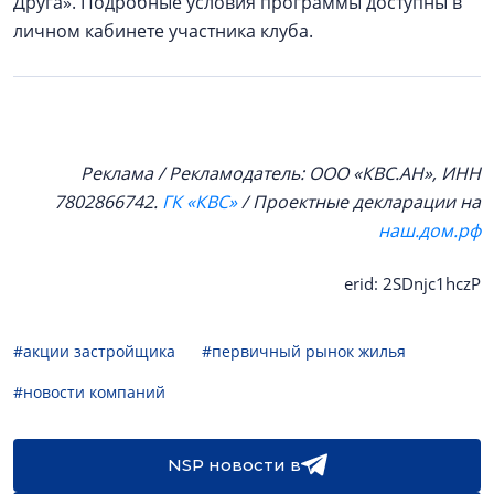
Друга». Подробные условия программы доступны в
личном кабинете участника клуба.
Реклама / Рекламодатель: ООО «КВС.АН», ИНН
7802866742.
ГК «КВС»
/ Проектные декларации на
наш.дом.рф
erid: 2SDnjc1hczP
#акции застройщика
#первичный рынок жилья
#новости компаний
NSP новости в