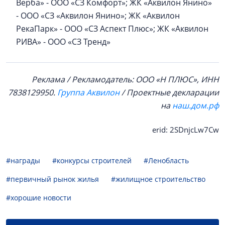
Верба» - ООО «СЗ Комфорт»; ЖК «Аквилон Янино»
- ООО «СЗ «Аквилон Янино»; ЖК «Аквилон
РекаПарк» - ООО «СЗ Аспект Плюс»; ЖК «Аквилон
РИВА» - ООО «СЗ Тренд»
Реклама / Рекламодатель: ООО «Н ПЛЮС», ИНН
7838129950.
Группа Аквилон
/ Проектные декларации
на
наш.дом.рф
erid: 2SDnjcLw7Cw
#награды
#конкурсы строителей
#Ленобласть
#первичный рынок жилья
#жилищное строительство
#хорошие новости