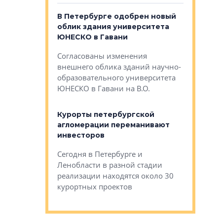
о — антидот
В Петербурге одобрен новый
Собствен
панелей
облик здания университета
Императо
ЮНЕСКО в Гавани
как выжа
— антидот от
«старых 
Согласованы изменения
лей
Собственн
внешнего облика зданий научно-
Император
образовательного университета
ртиры в домах
выжать ма
ЮНЕСКО в Гавани на В.О.
 постройки на
костей»
оящихся
Курорты петербургской
тиры в домах
агломерации переманивают
Каким бы
остройки на 9%
инвесторов
Ропса: в
ся
обещают 
Сегодня в Петербурге и
Руины Дом
Ленобласти в разной стадии
сгоревшем
реализации находятся около 30
наследия 
курортных проектов