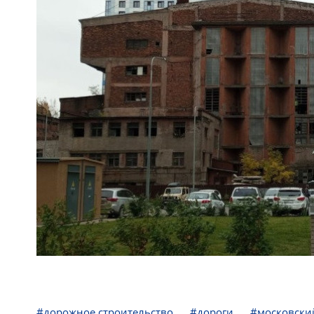
#дорожное строительство
#дороги
#московски