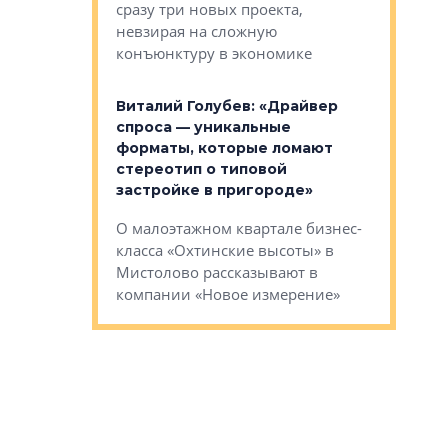
сразу три новых проекта,
ь или
следует с
невзирая на сложную
а, размышляют
Александ
конъюнктуру в экономике
Евгений 
Виталий Голубев: «Драйвер
это не пр
лобов: «Мы
спроса — уникальные
понятные
 Bonava, но мы
форматы, которые ломают
я»
Каким бу
стереотип о типовой
ого пояса»,
Леноблас
застройке в пригороде»
рпоративной
рассказыв
О малоэтажном квартале бизнес-
вает
региона Е
класса «Охтинские высоты» в
I Александр
Мистолово рассказывают в
компании «Новое измерение»