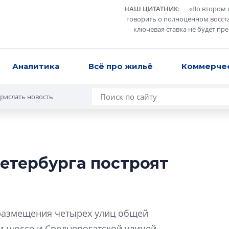
НАШ ЦИТАТНИК
:
«
Во втором 
говорить о полноценном восст
ключевая ставка не будет пр
Аналитика
Всё про жильё
Коммерче
рислать новость
етербурга построят
Сергей Софроно
дизайн проявляе
визуальной чист
Что важнее для с
размещения четырех улиц общей
жилого проекта: эс
м шоссе и Среднерогатской улицей.