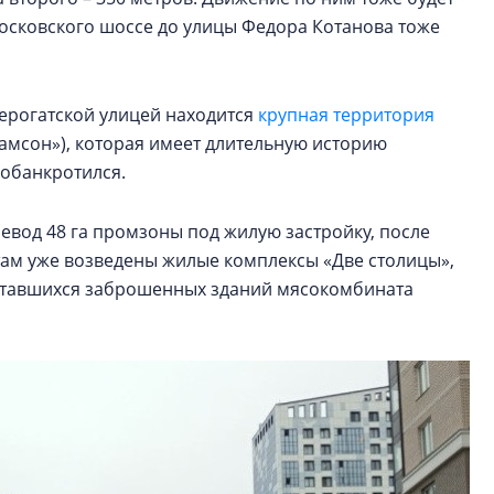
осковского шоссе до улицы Федора Котанова тоже
ерогатской улицей находится
крупная территория
амсон»), которая имеет длительную историю
д обанкротился.
еревод 48 га промзоны под жилую застройку, после
там уже возведены жилые комплексы «Две столицы»,
оставшихся заброшенных зданий мясокомбината