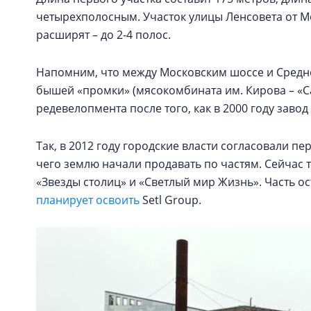
четырехполосным. Участок улицы Ленсовета от М
расширят – до 2-4 полос.
Напомним, что между Московским шоссе и Средн
бышей «промки» (мясокомбината им. Кирова – «С
редевелопмента после того, как в 2000 году заво
Так, в 2012 году городские власти согласовали п
чего землю начали продавать по частям. Сейчас 
«Звезды столиц» и «Светлый мир Жизнь». Часть 
планирует освоить
Setl Group.