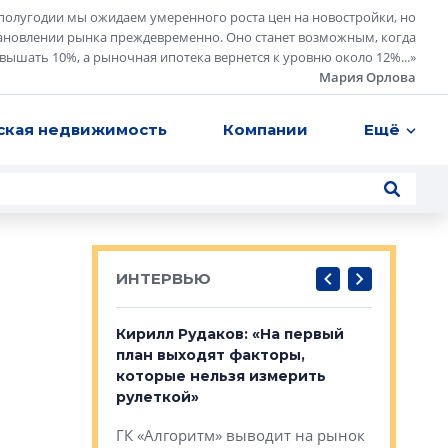
полугодии мы ожидаем умеренного роста цен на новостройки, но
ановлении рынка преждевременно. Оно станет возможным, когда
евышать 10%, а рыночная ипотека вернется к уровню около 12%...
»
Мария Орлова
ская недвижимость
Компании
Ещё
ИНТЕРВЬЮ
в: «Хороший
Кирилл Рудаков: «На первый
Александ
тся в
план выходят факторы,
«Строите
оте»
которые нельзя измерить
основ»
рулеткой»
овременного
Строитель
ГК «Алгоритм» выводит на рынок
тетика,
волнообра