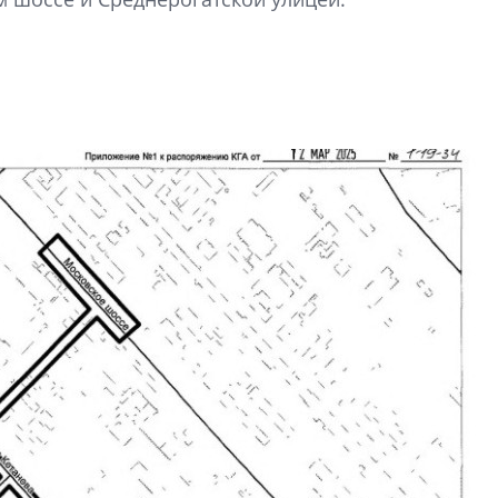
функциональност
экономика проект
в ГК «ПСК»
Александр Свино
используем опыт
– другая компани
О потенциале «сер
технологиях и ко
культуре рассказы
гендиректор STAVN
Свинолобов