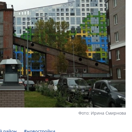
Фото: Ирина Смирнова
й район
#новостройки