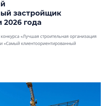
ый
Усадьба Торосов
ный застройщик
от эпохи фальш-
 2026 года
Усадьба Торосово 
эпохи фальш-пане
й конкурса «Лучшая строительная организация
Центробанк: ква
ии «Самый клиентоориентированный
2020-2026 годов
9% дешевле стр
Центробанк: квар
2020-2026 годов п
дешевле строящих