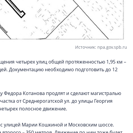
Источник: npa.gov.spb.ru
щения четырех улиц общей протяженностью 1,95 км –
ей. Документацию необходимо подготовить до 12
цу Федора Котанова продлят и сделают магистралью
астка от Среднерогатской ул. до улицы Георгия
 четырех полосное движение.
а с улицей Марии Кошкиной и Московским шоссе.
а второго – 350 метров. Движение по ним тоже будет