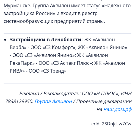
Мурманске. Группа Аквилон имеет статус «Надежного
застройщика России» и входит в реестр
системообразующих предприятий страны.
Застройщики в Ленобласти:
ЖК «Аквилон
Верба» - ООО «СЗ Комфорт»; ЖК «Аквилон Янино»
- ООО «СЗ «Аквилон Янино»; ЖК «Аквилон
РекаПарк» - ООО «СЗ Аспект Плюс»; ЖК «Аквилон
РИВА» - ООО «СЗ Тренд»
Реклама / Рекламодатель: ООО «Н ПЛЮС», ИНН
7838129950.
Группа Аквилон
/ Проектные декларации
на
наш.дом.рф
erid: 2SDnjcLw7Cw