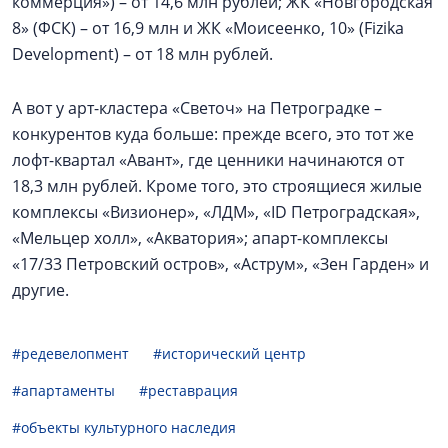
коммерция») – от 14,6 млн рублей; ЖК «Новгородская
8» (ФСК) – от 16,9 млн и ЖК «Моисеенко, 10» (Fizika
Development) – от 18 млн рублей.
А вот у арт-кластера «Светоч» на Петроградке –
конкурентов куда больше: прежде всего, это тот же
лофт-квартал «Авант», где ценники начинаются от
18,3 млн рублей. Кроме того, это строящиеся жилые
комплексы «Визионер», «ЛДМ», «ID Петроградская»,
«Мельцер холл», «Акватория»; апарт-комплексы
«17/33 Петровский остров», «Аструм», «Зен Гарден» и
другие.
#редевелопмент
#исторический центр
#апартаменты
#реставрация
#объекты культурного наследия