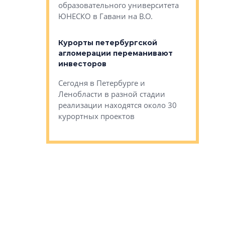
Император
образовательного университета
ртиры в домах
выжать ма
ЮНЕСКО в Гавани на В.О.
 постройки на
костей»
оящихся
Курорты петербургской
тиры в домах
агломерации переманивают
Каким бы
остройки на 9%
инвесторов
Ропса: в
ся
обещают 
Сегодня в Петербурге и
Руины Дом
Ленобласти в разной стадии
сгоревшем
реализации находятся около 30
наследия 
курортных проектов