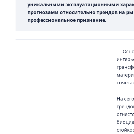
уникальными эксплуатационными харак
прогнозами относительно трендов на р
профессиональное признание.
— Осно
интерь
трансф
матери
сочета
На сег
трендо
огнест
биоцид
стойкос