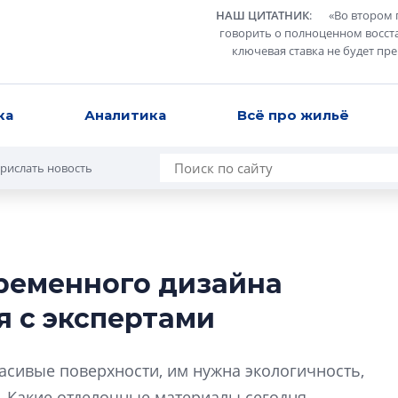
НАШ ЦИТАТНИК
:
«
Во втором 
говорить о полноценном восст
ключевая ставка не будет пр
ка
Аналитика
Всё про жильё
рислать новость
временного дизайна
Усадьба Торосов
я с экспертами
от эпохи фальш-
Усадьба Торосово 
асивые поверхности, им нужна экологичность,
эпохи фальш-пане
. Какие отделочные материалы сегодня