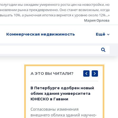
полугодии мы ожидаем умеренного роста цен на новостройки, но
ановлении рынка преждевременно. Оно станет возможным, когда
евышать 10%, а рыночная ипотека вернется к уровню около 12%...
»
Мария Орлова
Коммерческая недвижимость
Ещё
А ЭТО ВЫ ЧИТАЛИ?
о — антидот
В Петербурге одобрен новый
Собствен
панелей
облик здания университета
Императо
ЮНЕСКО в Гавани
как выжа
— антидот от
«старых 
Согласованы изменения
лей
Собственн
внешнего облика зданий научно-