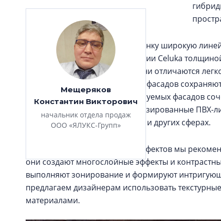
гибрид
простр
Наша компания предлагает рынку широкую линей
вспененные листы по технологии Celuka толщиной
малых архитектурных форм. Они отличаются легк
УФ-стойкие цветные листы для фасадов сохраняют 
Мещеряков
до 40 лет. Панели для вентилируемых фасадов соч
Константин Викторович
энергоэффективность, металлизированные ПВХ-л
начальник отдела продаж
архитектуре, машиностроении и других сферах.
ООО «ЯЛУКС-Групп»
Для необычных визуальных эффектов мы рекоменд
они создают многослойные эффекты и контрастны
выполняют зонирование и формируют интригующ
предлагаем дизайнерам использовать текстурны
материалами.