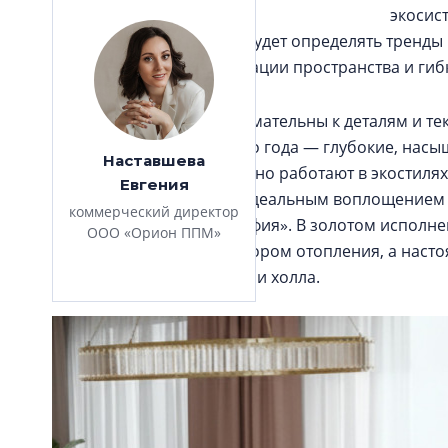
экосис
дизайна, на наш взгляд, будет определять тренды
стремиться к персонализации пространства и ги
Наши клиенты очень внимательны к деталям и те
радиаторы. В тренде этого года — глубокие, насы
Наставшева
латунь. Эти цвета прекрасно работают в экостиля
Евгения
интерьеру статусности. Идеальным воплощением 
коммерческий директор
моделей — радиатор «София». В золотом исполн
ООО «Орион ППМ»
выглядит не просто прибором отопления, а наст
пространству гостиной или холла.