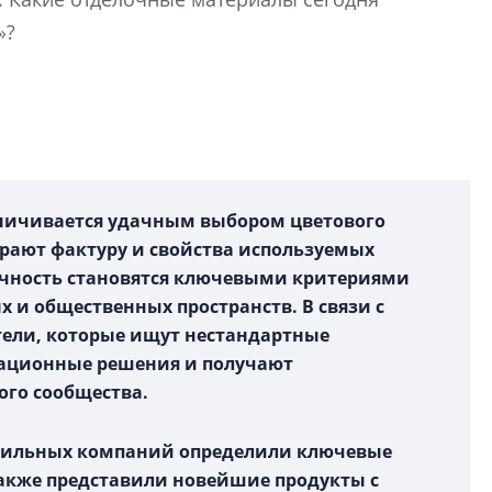
Центробанк: ква
»?
2020-2026 годов
9% дешевле стр
Центробанк: квар
2020-2026 годов п
дешевле строящих
ничивается удачным выбором цветового
рают фактуру и свойства используемых
ичность становятся ключевыми критериями
х и общественных пространств. В связи с
тели, которые ищут нестандартные
ационные решения и получают
ого сообщества.
офильных компаний определили ключевые
акже представили новейшие продукты с