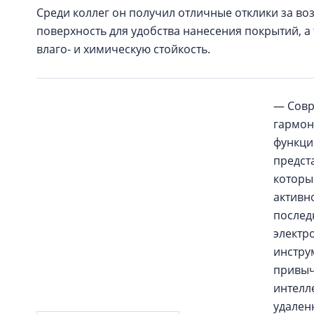
Среди коллег он получил отличные отклики за во
поверхность для удобства нанесения покрытий, а 
влаго- и химическую стойкость.
— Совр
гармон
функци
предст
которы
активн
послед
электр
инстру
привыч
интелл
удален