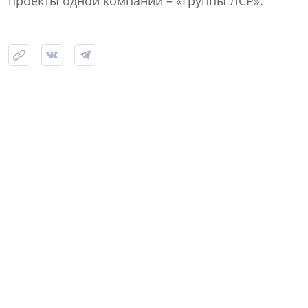
проекты одной компании – «Группы ЛСР».
Фото: NSP
Самый крупный из одобренных проектов ЛСР – на
намывных территориях Васильевского острова, где
девелопер («СЗ «ЛСР. Простор») заявил более 404,5