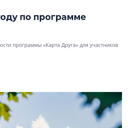
году по программе
Усадьба Торосов
от эпохи фальш-
Усадьба Торосово 
сти программы «Карта Друга» для участников
эпохи фальш-пане
Центробанк: ква
2020-2026 годов
9% дешевле стр
Центробанк: квар
2020-2026 годов п
дешевле строящих