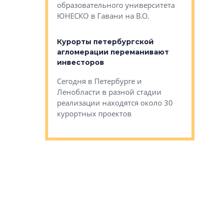
Император
образовательного университета
ртиры в домах
выжать ма
ЮНЕСКО в Гавани на В.О.
 постройки на
костей»
оящихся
Курорты петербургской
тиры в домах
агломерации переманивают
Каким бы
остройки на 9%
инвесторов
Ропса: в
ся
обещают 
Сегодня в Петербурге и
Руины Дом
Ленобласти в разной стадии
сгоревшем
реализации находятся около 30
наследия 
курортных проектов