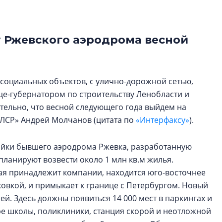
Центробанк: ква
2020-2026 годов
9% дешевле стр
у Ржевского аэродрома весной
Центробанк: квар
2020-2026 годов п
дешевле строящих
 социальных объектов, с улично-дорожной сетью,
це-губернатором по строительству Ленобласти и
тельно, что весной следующего года выйдем на
 ЛСР» Андрей Молчанов (цитата по
«Интерфаксу»
).
ойки бывшего аэродрома Ржевка, разработанную
 планируют возвести около 1 млн кв.м жилья.
ая принадлежит компании, находится юго-восточнее
овкой, и примыкает к границе с Петербургом. Новый
й. Здесь должны появиться 14 000 мест в паркингах и
ыре школы, поликлиники, станция скорой и неотложной