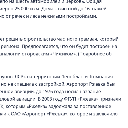
епо на шесть автомобилей и церковь. Общая
но 25 000 кв.м. Дома – высотой до 16 этажей.
но от речек и леса нежилыми постройками,
т решить строительство частного трамвая, который
региона. Предполагается, что он будет построен на
 аналогии с городским «Чижиком». (Подробнее об
Группы ЛСР» на территории Ленобласти. Компания
 но не спешила с застройкой. Аэропорт Ржевка был
венной авиации, до 1976 года носил название
деловой авиации. В 2003 году ФГУП «Ржевка» признали
ТК, которым «Ржевка» задолжала за поставленное
ли к ОАО «Аэропорт «Ржевка», которое и заключило