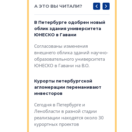
А ЭТО ВЫ ЧИТАЛИ?
о — антидот
В Петербурге одобрен новый
Собствен
панелей
облик здания университета
Императо
ЮНЕСКО в Гавани
как выжа
— антидот от
«старых 
Согласованы изменения
лей
Собственн
внешнего облика зданий научно-
Император
образовательного университета
ртиры в домах
выжать ма
ЮНЕСКО в Гавани на В.О.
 постройки на
костей»
оящихся
Курорты петербургской
тиры в домах
агломерации переманивают
Каким бы
остройки на 9%
инвесторов
Ропса: в
ся
обещают 
Сегодня в Петербурге и
Руины Дом
Ленобласти в разной стадии
сгоревшем
реализации находятся около 30
наследия 
курортных проектов