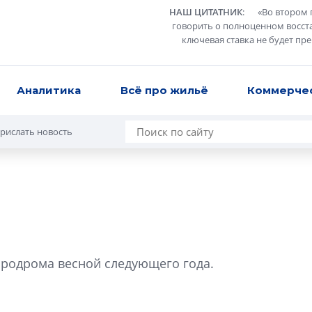
НАШ ЦИТАТНИК
:
«
Во втором 
говорить о полноценном восст
ключевая ставка не будет пр
Аналитика
Всё про жильё
Коммерче
рислать новость
Усадьба Торосов
от эпохи фальш-
эродрома весной следующего года.
Усадьба Торосово 
эпохи фальш-пане