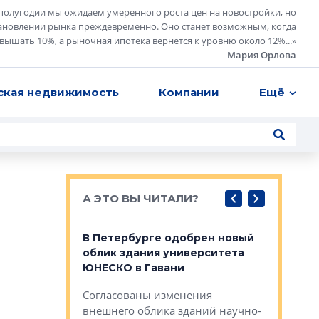
полугодии мы ожидаем умеренного роста цен на новостройки, но
ановлении рынка преждевременно. Оно станет возможным, когда
евышать 10%, а рыночная ипотека вернется к уровню около 12%...
»
Мария Орлова
ская недвижимость
Компании
Ещё
А ЭТО ВЫ ЧИТАЛИ?
о — антидот
В Петербурге одобрен новый
Собствен
панелей
облик здания университета
Императо
ЮНЕСКО в Гавани
как выжа
— антидот от
«старых 
Согласованы изменения
лей
Собственн
внешнего облика зданий научно-