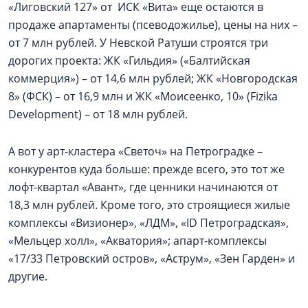
«Лиговский 127» от ИСК «Вита» еще остаются в
продаже апартаменты (псеводожилье), цены на них –
от 7 млн рублей. У Невской Ратуши строятся три
дорогих проекта: ЖК «Гильдия» («Балтийская
коммерция») – от 14,6 млн рублей; ЖК «Новгородская
8» (ФСК) – от 16,9 млн и ЖК «Моисеенко, 10» (Fizika
Development) – от 18 млн рублей.
А вот у арт-кластера «Светоч» на Петроградке –
конкурентов куда больше: прежде всего, это тот же
лофт-квартал «Авант», где ценники начинаются от
18,3 млн рублей. Кроме того, это строящиеся жилые
комплексы «Визионер», «ЛДМ», «ID Петроградская»,
«Мельцер холл», «Акватория»; апарт-комплексы
«17/33 Петровский остров», «Аструм», «Зен Гарден» и
другие.