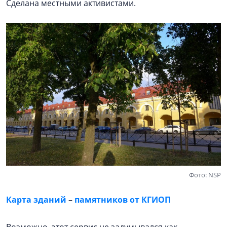
Сделана местными активистами.
Фото: NSP
Карта зданий
–
памятников от КГИОП