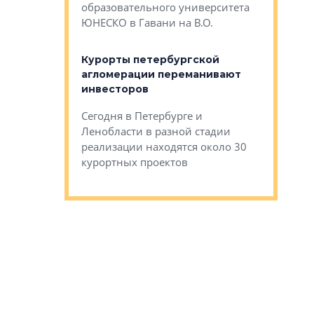
Император
образовательного университета
ртиры в домах
выжать ма
ЮНЕСКО в Гавани на В.О.
 постройки на
костей»
оящихся
Курорты петербургской
тиры в домах
агломерации переманивают
Каким бы
остройки на 9%
инвесторов
Ропса: в
ся
обещают 
Сегодня в Петербурге и
Руины Дом
Ленобласти в разной стадии
сгоревшем
реализации находятся около 30
наследия 
курортных проектов