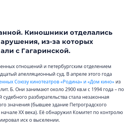
Центробанк: ква
2020-2026 годов
9% дешевле стр
Центробанк: квар
ванной. Киношники отделались
2020-2026 годов п
арушения, из-за которых
дешевле строящих
али с Гагаринской.
енных отношений и петербургским отделением
дцатый апелляционный суд. В апреле этого года
енных Союзу кинотеатров «Родина» и «Дом кино»
из
лит. Б. Они занимают около 2900 кв.м с 1994 года – по
 судебного разбирательства стала незаконная
ого значения (бывшее здание Петроградского
 начале XX века). Её обнаружил Комитет по контролю
иировал иск о выселении.