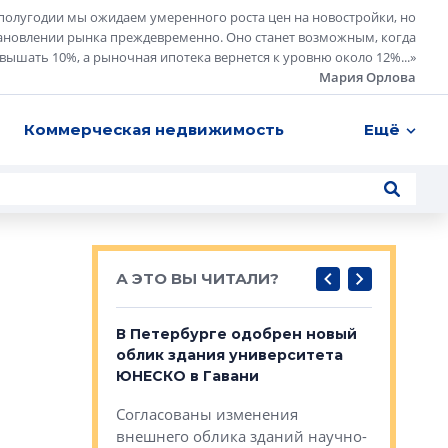
полугодии мы ожидаем умеренного роста цен на новостройки, но
ановлении рынка преждевременно. Оно станет возможным, когда
евышать 10%, а рыночная ипотека вернется к уровню около 12%...
»
Мария Орлова
Коммерческая недвижимость
Ещё
А ЭТО ВЫ ЧИТАЛИ?
о — антидот
В Петербурге одобрен новый
Собствен
панелей
облик здания университета
Императо
ЮНЕСКО в Гавани
как выжа
— антидот от
«старых 
Согласованы изменения
лей
Собственн
внешнего облика зданий научно-