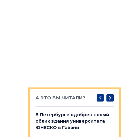
А ЭТО ВЫ ЧИТАЛИ?
о — антидот
В Петербурге одобрен новый
Собствен
панелей
облик здания университета
Императо
ЮНЕСКО в Гавани
как выжа
— антидот от
«старых 