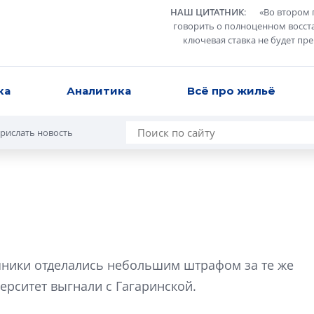
НАШ ЦИТАТНИК
:
«
Во втором 
говорить о полноценном восст
ключевая ставка не будет пр
ка
Аналитика
Всё про жильё
рислать новость
Усадьба Торосов
от эпохи фальш-
шники отделались небольшим штрафом за те же
Усадьба Торосово 
ерситет выгнали с Гагаринской.
эпохи фальш-пане