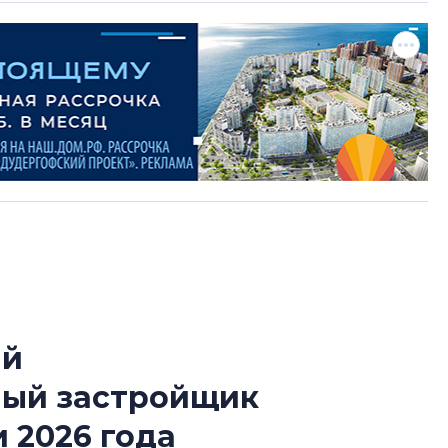
ый
Усадьба Торосов
ный застройщик
от эпохи фальш-
 2026 года
Усадьба Торосово 