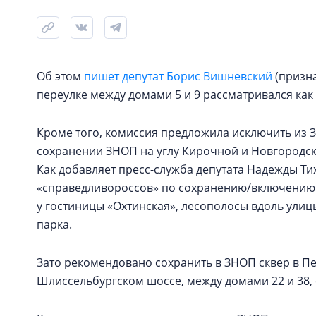
Об этом
пишет депутат Борис Вишневский
(призна
переулке между домами 5 и 9 рассматривался как
Кроме того, комиссия предложила исключить из З
сохранении ЗНОП на углу Кирочной и Новгородск
Как добавляет пресс-служба депутата Надежды Т
«справедливороссов» по сохранению/включению в
у гостиницы «Охтинская», лесополосы вдоль ули
парка.
Зато рекомендовано сохранить в ЗНОП сквер в Пес
Шлиссельбургском шоссе, между домами 22 и 38, 