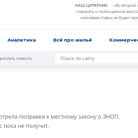
НАШ ЦИТАТНИК
:
«
Во втором 
говорить о полноценном восст
ключевая ставка не будет пр
Аналитика
Всё про жильё
Коммерче
рислать новость
Роман Корнышев
перемен в ЖК мо
отрела поправки к местному закону о ЗНОП.
даже электромо
 пока не получит.
Девелопер «Верти
перемен в ЖК мож