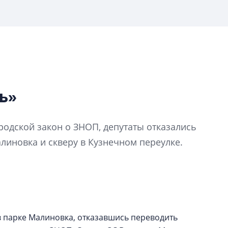
ь»
В Санкт-Петербу
лучших поющих 
родской закон о ЗНОП, депутаты отказались
Гала-концертом з
алиновка и скверу в Кузнечном переулке.
девятый сезон тво
конкурса строител
строить и жить по
В Красногвардей
Петербурга появ
в парке Малиновка, отказавшись переводить
один центр сов
образования