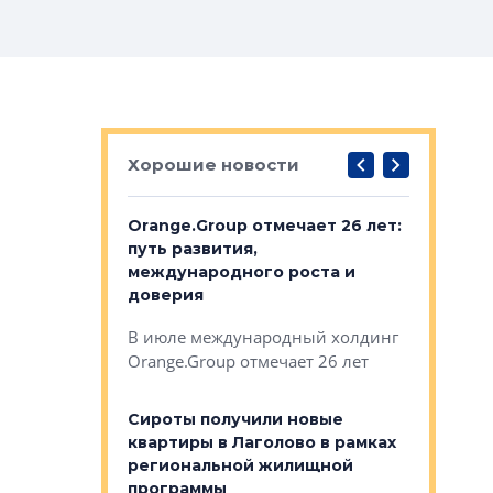
Хорошие новости
рге выбрали
Orange.Group отмечает 26 лет:
В Петерб
строителей
путь развития,
комплекс
международного роста и
тестовая
авершился
доверия
перерабо
рческого
В июле международный холдинг
В Петербу
ей «Нам песня
Orange.Group отмечает 26 лет
комплексе
могает»
тестовая 
органики
Сироты получили новые
ском районе
квартиры в Лаголово в рамках
ился еще
региональной жилищной
мещенного
Историч
программы
дом Рома