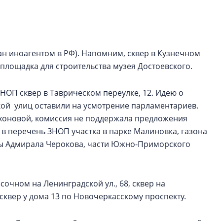
электромобиль
Карина Шальнова
«гибридом» — ка
рынок апарт-оте
н иноагентом в РФ). Напомним, сквер в Кузнечном
 площадка для строительства музея Достоевского.
Конкуренцию выиг
апарты, которые 
НОП сквер в Таврическом переулке, 12. Идею о
приблизятся к го
уровню сервиса, у
ой улиц оставили на усмотрение парламентариев.
КЕЙПОРТ
ихоновой, комиссия не поддержала предложения
 перечень ЗНОП участка в парке Малиновка, газона
цы Адмирала Черокова, части Южно-Приморского
очном на Ленинградской ул., 68, сквер на
сквер у дома 13 по Новочеркасскому проспекту.