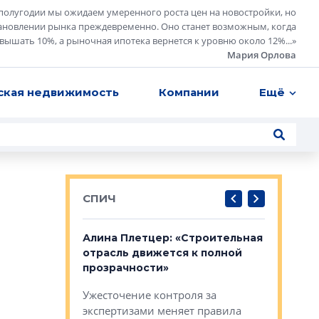
полугодии мы ожидаем умеренного роста цен на новостройки, но
ановлении рынка преждевременно. Оно станет возможным, когда
евышать 10%, а рыночная ипотека вернется к уровню около 12%...
»
Мария Орлова
ская недвижимость
Компании
Ещё
СПИЧ
: «Поводом
Алина Плетцер: «Строительная
Елена Фе
жет быть
отрасль движется к полной
блок МФК
биль»
прозрачности»
экосисте
каль»: поводом
Ужесточение контроля за
Проектир
ет быть даже
экспертизами меняет правила
непрерыв