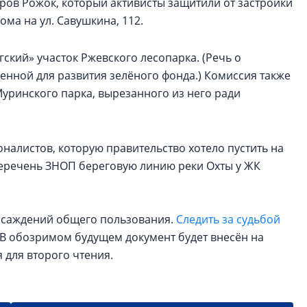
ов Рожок, который активисты защитили от застройки
ома на ул. Савушкина, 112.
ский» участок Ржевского лесопарка. (Речь о
енной для развития зелёного фонда.) Комиссия также
уринского парка, вырезанного из него ради
налистов, которую правительство хотело пустить на
перечень ЗНОП береговую линию реки Охты у ЖК
насаждений общего пользования.
Следить за судьбой
В обозримом будущем документ будет внесён на
 для второго чтения.