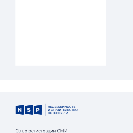
ГРАДОЗАЩИТА
«Зелёная» ревизия
Сквер в Кузнечном переулке не попал
Св-во регистрации СМИ: