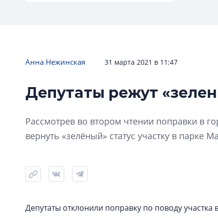
Анна Нежинская
31 марта 2021 в 11:47
Депутаты режут «зелен
Зелёная ревизия
Петербург пересматривает границы и
Рассмотрев во втором чтении поправки в го
статус десятков скверов и парков
вернуть «зелёный» статус участку в парке М
Депутаты отклонили поправку по поводу участка 