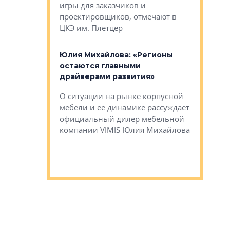
игры для заказчиков и
управлен
проектировщиков, отмечают в
поиска ко
ЦКЭ им. Плетцер
ГК «Глоба
: «Будущее за
к меняется
лей»
Юлия Михайлова: «Регионы
Алексей 
остаются главными
«Вертика
рают те
драйверами развития»
не новый
еще больше
стиничному
О ситуации на рынке корпусной
О том, по
верены в УК
мебели и ее динамике рассуждает
экспертиз
официальный дилер мебельной
преимущес
компании VIMIS Юлия Михайлова
гендирект
Алексей 