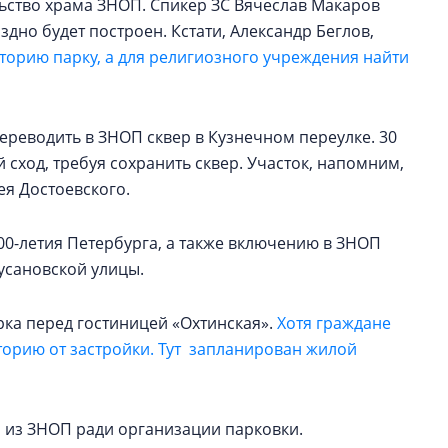
льство храма ЗНОП. Спикер ЗС Вячеслав Макаров
здно будет построен. Кстати, Александр Беглов,
В Красногвардейс
торию парку, а для религиозного учреждения найти
Петербурга появи
центр совмещенно
ереводить в ЗНОП сквер в Кузнечном переулке. 30
сход, требуя сохранить сквер. Участок, напомним,
зея Достоевского.
0-летия Петербурга, а также включению в ЗНОП
усановской улицы.
рка перед гостиницей «Охтинская».
Хотя граждане
торию от застройки. Тут запланирован жилой
а из ЗНОП ради организации парковки.