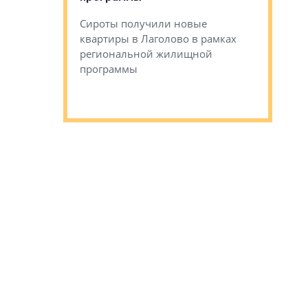
Ушково м
Сироты получили новые
ком районе
квартиры в Лаголово в рамках
Историче
лся еще один
региональной жилищной
Романова 
го образования
программы
взять под