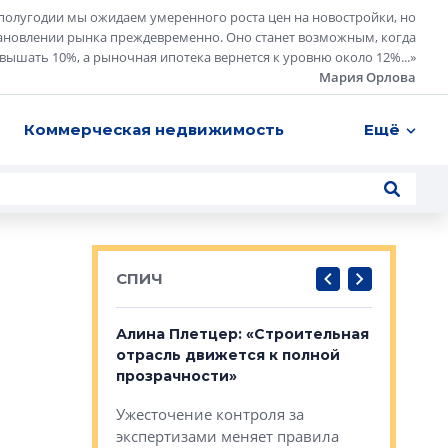
полугодии мы ожидаем умеренного роста цен на новостройки, но
ановлении рынка преждевременно. Оно станет возможным, когда
евышать 10%, а рыночная ипотека вернется к уровню около 12%...
»
Мария Орлова
Коммерческая недвижимость
Ещё
СПИЧ
: «Поводом
Алина Плетцер: «Строительная
Елена Фе
жет быть
отрасль движется к полной
блок МФК
биль»
прозрачности»
экосисте
каль»: поводом
Ужесточение контроля за
Проектир
ет быть даже
экспертизами меняет правила
непрерыв