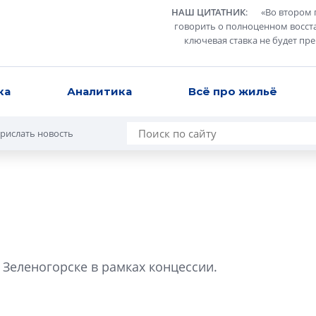
НАШ ЦИТАТНИК
:
«
Во втором 
говорить о полноценном восст
ключевая ставка не будет пр
ка
Аналитика
Всё про жильё
рислать новость
Роман Корнышев
перемен в ЖК мо
 Зеленогорске в рамках концессии.
даже электромо
Девелопер «Верти
перемен в ЖК мож