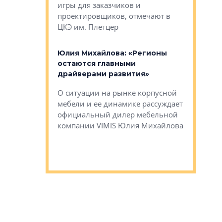
игры для заказчиков и
управлен
проектировщиков, отмечают в
поиска ко
ЦКЭ им. Плетцер
ГК «Глоба
: «Будущее за
к меняется
лей»
Юлия Михайлова: «Регионы
Алексей 
остаются главными
«Вертика
рают те
драйверами развития»
не новый
еще больше
стиничному
О ситуации на рынке корпусной
О том, по
верены в УК
мебели и ее динамике рассуждает
экспертиз
официальный дилер мебельной
преимущес
компании VIMIS Юлия Михайлова
гендирект
Алексей 