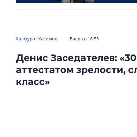
Халмурат Касимов
Вчера в 16:53
Денис Заседателев: «30
аттестатом зрелости, 
класс»
«Ленстройтресту» исполнилось 30 лет. Одна
поводом подвести формальные итоги, скол
развития. О том, как изменились запросы по
девелоперу и почему компания решила расти
генеральный директор «Ленстройтреста» Де