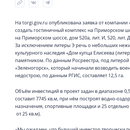
На torgi.gov.ru опубликована заявка от компан
создать гостиничный комплекс на Приморском шос
на Приморском шоссе, дом 520а, лит. И, 520, лит. 
За исключением литеры Э речь о небольших нежи
культурного наследия «Дом купца Елисеева (литера
памятником. По данным Росреестра, под литерой
«Зеленогорск», который начинали возводить воен
недострою, по данным РГИС, составляет 12,5 га.
Объём инвестиций в проект задан в диапазоне 0,
составит 7745 кв.м, при нём построят водно-озд
назначения, спортивные площадки и 25 отдельно
от 25 кв.м).
«Мы ожидаем, что будущий инвестор творчески по