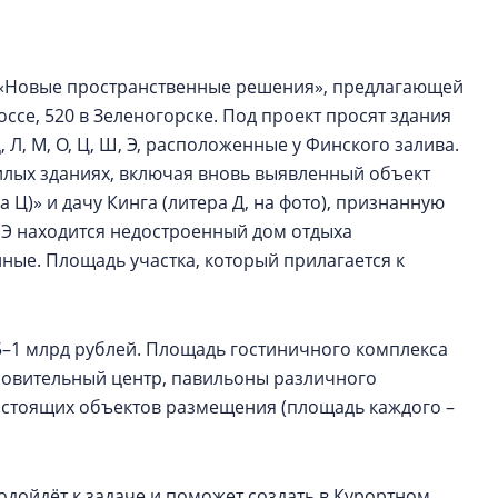
электромобиль
Карина Шальнова
ии «Новые пространственные решения», предлагающей
«гибридом» — ка
се, 520 в Зеленогорске. Под проект просят здания
рынок апарт-оте
Д, Л, М, О, Ц, Ш, Э, расположенные у Финского залива.
Конкуренцию выиг
лых зданиях, включая вновь выявленный объект
апарты, которые 
 Ц)» и дачу Кинга (литера Д, на фото), признанную
приблизятся к го
 Э находится недостроенный дом отдыха
уровню сервиса, у
КЕЙПОРТ
ные. Площадь участка, который прилагается к
5–1 млрд рублей. Площадь гостиничного комплекса
оровительный центр, павильоны различного
 стоящих объектов размещения (площадь каждого –
дойдёт к задаче и поможет создать в Курортном