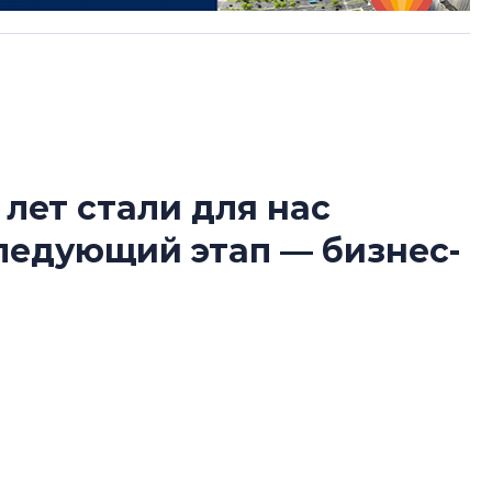
 лет стали для нас
В Санкт-Петербу
следующий этап — бизнес-
лучших поющих 
Гала-концертом з
девятый сезон тво
конкурса строител
ко юбилей для компании стал не столько
строить и жить по
ько очередным рубежом между этапами
В Красногвардей
купателей, из чего складывается доверие к
Петербурга появ
 не за счет увеличения объемов, рассказал
один центр сов
нис Заседателев.
образования