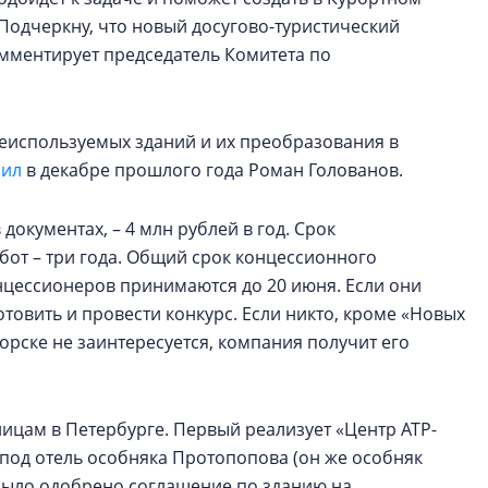
Подчеркну, что новый досугово-туристический
комментирует председатель Комитета по
еиспользуемых зданий и их преобразования в
рил
в декабре прошлого года Роман Голованов.
документах, – 4 млн рублей в год. Срок
бот – три года. Общий срок концессионного
онцессионеров принимаются до 20 июня. Если они
отовить и провести конкурс. Если никто, кроме «Новых
рске не заинтересуется, компания получит его
ницам в Петербурге. Первый реализует «Центр АТР-
под отель особняка Протопопова (он же особняк
д было одобрено соглашение по зданию на