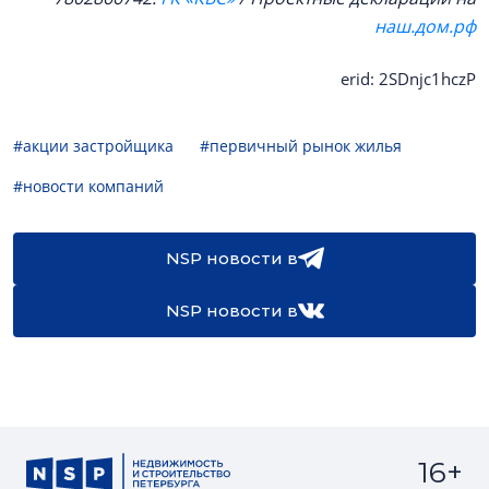
наш.дом.рф
erid: 2SDnjc1hczP
#акции застройщика
#первичный рынок жилья
#новости компаний
NSP новости в
NSP новости в
16+