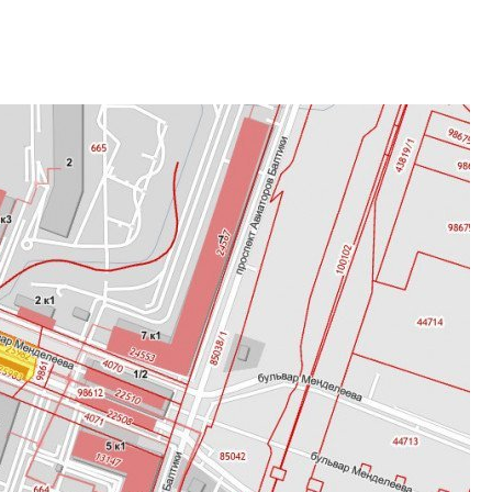
Петербурга, буду
районов и инжен
рассказали в ГК «
Сергей Софроно
дизайн проявляе
визуальной чист
Что важнее для с
жилого проекта: эс
функциональност
экономика проект
в ГК «ПСК»