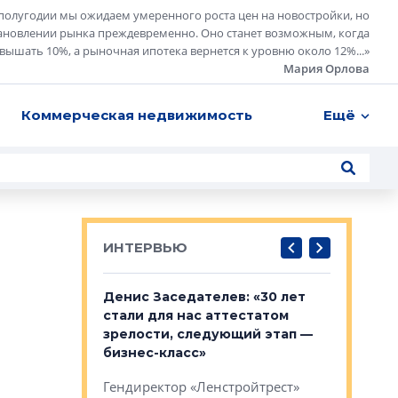
полугодии мы ожидаем умеренного роста цен на новостройки, но
ановлении рынка преждевременно. Оно станет возможным, когда
евышать 10%, а рыночная ипотека вернется к уровню около 12%...
»
Мария Орлова
Коммерческая недвижимость
Ещё
ИНТЕРВЬЮ
: «На
Денис Заседателев: «30 лет
Виталий 
ьной окраине
стали для нас аттестатом
спроса —
зм может
зрелости, следующий этап —
форматы,
»
бизнес-класс»
стереоти
застройк
рства в центре
Гендиректор «Ленстройтрест»