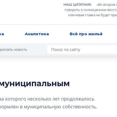
НАШ ЦИТАТНИК
:
«
Во втором 
говорить о полноценном восст
ключевая ставка не будет пр
ка
Аналитика
Всё про жильё
рислать новость
л муниципальным
Татьяна Бровкина
монотонной спал
за которого несколько лет продолжалось
деконструктиви
стать спасением
формлен в муниципальную собственность.
О границах новато