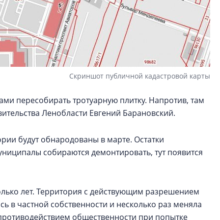
Скриншот публичной кадастровой карты
ами пересобирать тротуарную плитку. Напротив, там
авительства Ленобласти Евгений Барановский.
ории будут обнародованы в марте. Остатки
униципалы собираются демонтировать, тут появится
колько лет. Территория с действующим разрешением
сь в частной собственности и несколько раз меняла
с противодействием общественности при попытке