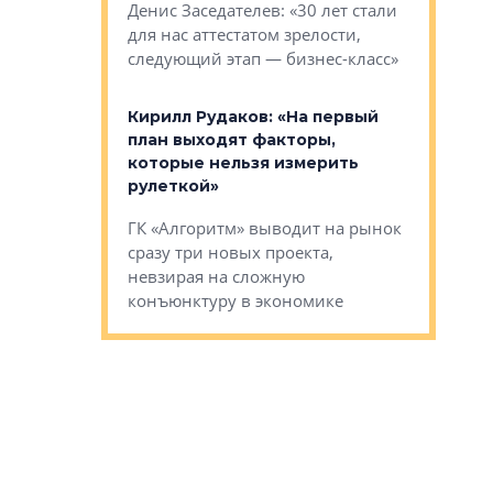
О малоэта
щем спальных
Денис Заседателев: «30 лет стали
класса «О
ерных ловушках
для нас аттестатом зрелости,
Мистолово
Глобал ЭМ»
следующий этап — бизнес-класс»
компании
в: «Хороший
Кирилл Рудаков: «На первый
тся в
план выходят факторы,
Александ
оте»
которые нельзя измерить
«Строите
рулеткой»
основ»
овременного
ГК «Алгоритм» выводит на рынок
Строитель
тетика,
сразу три новых проекта,
волнообра
ь или
невзирая на сложную
следует с
а, размышляют
конъюнктуру в экономике
Александ