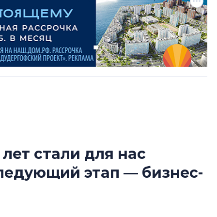
 лет стали для нас
Татьяна Бровкина
следующий этап — бизнес-
монотонной спал
деконструктиви
стать спасением
О границах новато