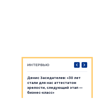
ИНТЕРВЬЮ
: «На
Денис Заседателев: «30 лет
Виталий 
ьной окраине
стали для нас аттестатом
спроса —
зм может
зрелости, следующий этап —
форматы,
»
бизнес-класс»
стереоти
застройк
рства в центре
Гендиректор «Ленстройтрест»