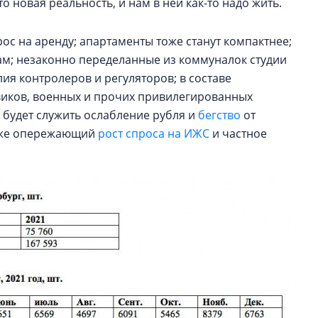
то новая реальность, и нам в ней как-то надо жить.
рос на аренду; апартаменты тоже станут компактнее;
ам; незаконно переделанные из коммуналок студии
лия контролеров и регуляторов; в составе
овиков, военных и прочих привилегированных
будет служить ослабление рубля и
бегство
от
акже опережающий
рост спроса на ИЖС
и частное