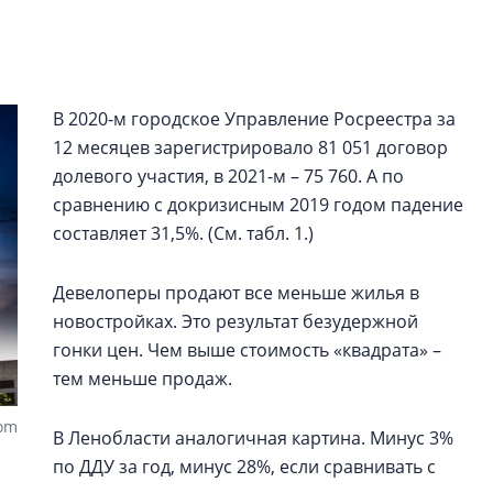
электромобиль
Карина Шальнова
«гибридом» — ка
рынок апарт-оте
В 2020-м городское Управление Росреестра за
12 месяцев зарегистрировало 81 051 договор
Конкуренцию выиг
долевого участия, в 2021-м – 75 760. А по
апарты, которые 
сравнению с докризисным 2019 годом падение
приблизятся к го
уровню сервиса, у
составляет 31,5%. (См. табл. 1.)
КЕЙПОРТ
Девелоперы продают все меньше жилья в
новостройках. Это результат безудержной
гонки цен. Чем выше стоимость «квадрата» –
тем меньше продаж.
com
В Ленобласти аналогичная картина. Минус 3%
по ДДУ за год, минус 28%, если сравнивать с