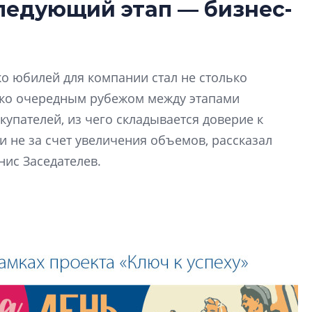
следующий этап — бизнес-
лучших поющих 
Гала-концертом з
девятый сезон тво
конкурса строител
ко юбилей для компании стал не столько
строить и жить по
ько очередным рубежом между этапами
В Красногвардей
купателей, из чего складывается доверие к
Петербурга появ
 не за счет увеличения объемов, рассказал
один центр сов
нис Заседателев.
образования
В Красногвардейс
Петербурга появи
центр совмещенно