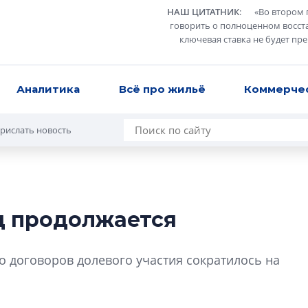
НАШ ЦИТАТНИК
:
«
Во втором 
говорить о полноценном восст
ключевая ставка не будет пр
Аналитика
Всё про жильё
Коммерче
рислать новость
д продолжается
Роман Корнышев
перемен в ЖК мо
во договоров долевого участия сократилось на
даже электромо
Девелопер «Верти
перемен в ЖК мож