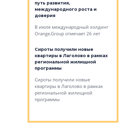
строителей
путь развития,
комплекс
международного роста и
тестовая
авершился
доверия
перерабо
рческого
В июле международный холдинг
В Петербу
ей «Нам песня
Orange.Group отмечает 26 лет
комплексе
могает»
тестовая 
органики
Сироты получили новые
ском районе
квартиры в Лаголово в рамках
ился еще
региональной жилищной
мещенного
Историч
программы
дом Рома
Ушково м
Сироты получили новые
ком районе
квартиры в Лаголово в рамках
Историче
лся еще один
региональной жилищной
Романова 
го образования
программы
взять под