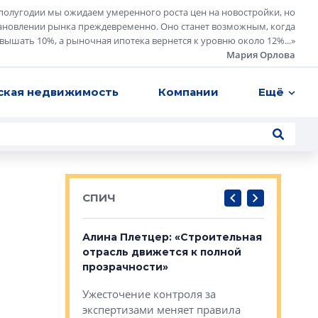
полугодии мы ожидаем умеренного роста цен на новостройки, но
ановлении рынка преждевременно. Оно станет возможным, когда
евышать 10%, а рыночная ипотека вернется к уровню около 12%...
»
Мария Орлова
ская недвижимость
Компании
Ещё
СПИЧ
: «Поводом
Алина Плетцер: «Строительная
Елена Фе
жет быть
отрасль движется к полной
блок МФК
биль»
прозрачности»
экосисте
каль»: поводом
Ужесточение контроля за
Проектир
ет быть даже
экспертизами меняет правила
непрерыв