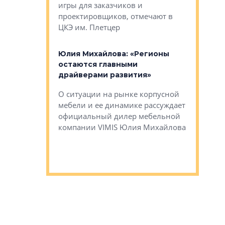
игры для заказчиков и
управлен
проектировщиков, отмечают в
поиска ко
ЦКЭ им. Плетцер
ГК «Глоба
: «Будущее за
к меняется
лей»
Юлия Михайлова: «Регионы
Алексей 
остаются главными
«Вертика
рают те
драйверами развития»
не новый
еще больше
стиничному
О ситуации на рынке корпусной
О том, по
верены в УК
мебели и ее динамике рассуждает
экспертиз
официальный дилер мебельной
преимущес
компании VIMIS Юлия Михайлова
гендирект
Алексей 