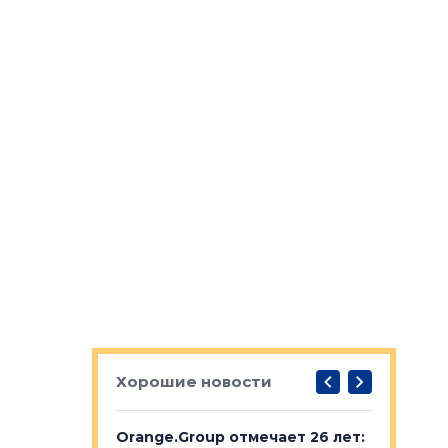
Хорошие новости
рге выбрали
Orange.Group отмечает 26 лет:
В Петерб