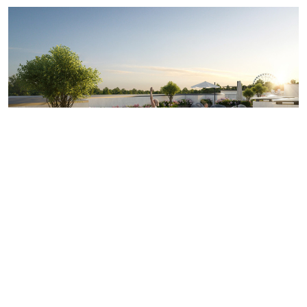
Малоэтажный квартал «Охтинские высоты». Рендер: «Новое
измерение»
Реклама / Рекламодатель и застройщик проекта
«Охтинские высоты»: ООО «СЗ «НОВОЕ ИЗМЕРЕНИЕ
МИСТОЛОВО, ИНН 7805800436,
novoeizm.ru
/
Проектная декларация на сайте
наш.дом.рф